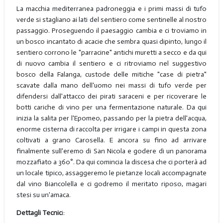
La macchia mediterranea padroneggia e i primi massi di tufo
verde si stagliano ai lati del sentiero come sentinelle al nostro
passaggio. Proseguendo il paesaggio cambia e ci troviamo in
un bosco incantato di acacie che sembra quasi dipinto, lungo il
sentiero corrono le "parracine" antichi muretti a secco e da qui
di nuovo cambia il sentiero e ci ritroviamo nel suggestivo
bosco della Falanga, custode delle mitiche "case di pietra"
scavate dalla mano dell'uomo nei massi di tufo verde per
difendersi dall'attacco dei pirati saraceni e per ricoverare le
botti cariche di vino per una fermentazione naturale. Da qui
inizia la salita per l'Epomeo, passando per la pietra dell'acqua,
enorme cisterna di raccolta per irrigare i campi in questa zona
coltivati a grano Carosella. E ancora su fino ad arrivare
finalmente sull'eremo di San Nicola e godere di un panorama
mozzafiato a 360°. Da qui comincia la discesa che ci porterà ad
un locale tipico, assaggeremo le pietanze locali accompagnate
dal vino Biancolella e ci godremo il meritato riposo, magari
stesi su un'amaca.
Dettagli Tecnic
i: