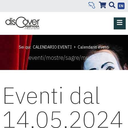
EN
Sei qui:
CALENDARIO EVENTI
Calendario eventi
eventi/mostre/sagre/musica
Eventi dal
14.05.2024