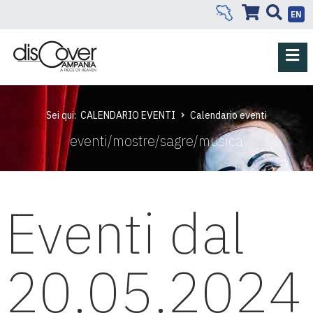
EN
Sei qui:
CALENDARIO EVENTI
Calendario eventi
eventi/mostre/sagre/musica
Eventi dal
20.05.2024