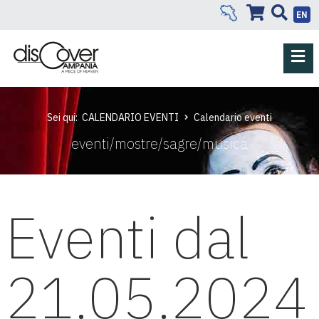
EN
Sei qui:
CALENDARIO EVENTI
Calendario eventi
eventi/mostre/sagre/musica
Eventi dal
21.05.2024