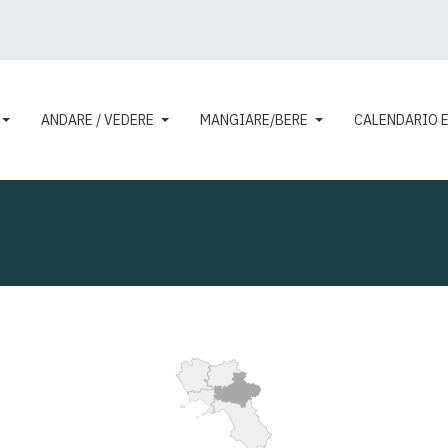
ANDARE / VEDERE
MANGIARE/BERE
CALENDARIO 
 qui:
ESPLORA
IL TERRITORIO
IRPINIA
IL TERRITORIO
LA