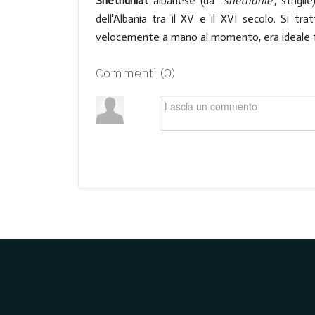
Shetridhlat
albanese (da "
shetridhle
", strigl
dell'Albania tra il XV e il XVI secolo. Si tr
velocemente a mano al momento, era ideale f
Commenti (
0
)