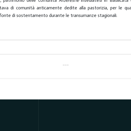
ie), patrimonio delle comunità
Arbëreshë
insediatesi in Basilicat
attava di comunità anticamente dedite alla pastorizia, per le qu
onte di sostentamento durante le transumanze stagionali.
___