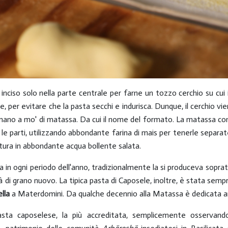
nciso solo nella parte centrale per farne un tozzo cerchio su cui ini
, per evitare che la pasta secchi e indurisca. Dunque, il cerchio vi
 mano a mo' di matassa. Da cui il nome del formato. La matassa con
 le parti, utilizzando abbondante farina di mais per tenerle separate
tura in abbondante acqua bollente salata.
a in ogni periodo dell'anno, tradizionalmente la si produceva soprat
ità di grano nuovo. La tipica pasta di Caposele, inoltre, è stata se
lla
a Materdomini. Da qualche decennio alla Matassa è dedicata a
 pasta caposelese, la più accreditata, semplicemente osservando