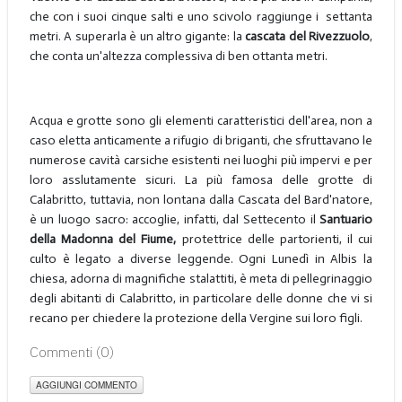
che con i suoi cinque salti e uno scivolo raggiunge i settanta
metri. A superarla è un altro gigante: la
cascata del Rivezzuolo
,
che conta un'altezza complessiva di ben ottanta metri.
Acqua e grotte sono gli elementi caratteristici dell'area, non a
caso eletta anticamente a rifugio di briganti, che sfruttavano le
numerose cavità carsiche esistenti nei luoghi più impervi e per
loro asslutamente sicuri. La più famosa delle grotte di
Calabritto, tuttavia, non lontana dalla Cascata del Bard'natore,
è un luogo sacro: accoglie, infatti, dal Settecento il
Santuario
della Madonna del Fiume,
protettrice delle partorienti, il cui
culto è legato a diverse leggende. Ogni Lunedì in Albis la
chiesa, adorna di magnifiche stalattiti, è meta di pellegrinaggio
degli abitanti di Calabritto, in particolare delle donne che vi si
recano per chiedere la protezione della Vergine sui loro figli.
Commenti (
0
)
AGGIUNGI COMMENTO