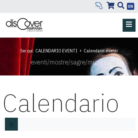
EN
Sei qui:
CALENDARIO EVENTI
Calendario eventi
eventi/mostre/sagre/musica
Calendario