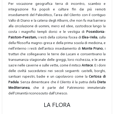
Per vocazione geografica terra di incontro, scambio e
integrazione fra popoli e culture fin dai più remoti
insediamenti del Paleolitico, l’area del Cilento con il contiguo
Vallo di Diano e la catena degli Alburni, che non fu mai barriera
alla circolazione di uomini, merci ed idee, custodisce lungo la
costa i magnifici templi dorici e le vestigia di
Poseidonia
-
Paistom-Paestum,
i resti della colonia focea di
Elea-Velia
, culla
della filosofia magno-greca e della prima scuola di medicina, e
nell’interno i resti dell’antico insediamento di
Monte Pruno
, i
tratturi che collegavano le terre dei Lucani e consentivano la
transumanza stagionale delle greggi, loro ricchezza, e le aree
sacre nelle caverne e sulle vette, come il mitico
Antece
. E i doni
delle civiltà succedutesi nei secoli seguenti: castelli, borghi,
santuari rupestri, badie e un capolavoro come la
Certosa di
Padula
. Senza dimenticare che il Cilento è la patria della
Dieta
Mediterranea
, che è parte del Patrimonio immateriale
dell’Umanità riconosciuto dall’Unesco.
LA FLORA