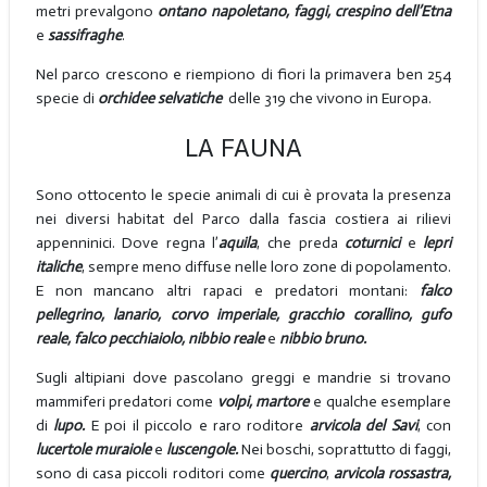
metri prevalgono
ontano napoletano, faggi, crespino dell’Etna
e
sassifraghe
.
Nel parco crescono e riempiono di fiori la primavera ben 254
specie di
orchidee
selvatiche
delle 319 che vivono in Europa.
LA FAUNA
Sono ottocento le specie animali di cui è provata la presenza
nei diversi habitat del Parco dalla fascia costiera ai rilievi
appenninici. Dove regna l’
aquila
, che preda
coturnici
e
lepri
italiche
, sempre meno diffuse nelle loro zone di popolamento.
E non mancano altri rapaci e predatori montani:
falco
pellegrino, lanario, corvo imperiale, gracchio corallino, gufo
reale, falco pecchiaiolo, nibbio reale
e
nibbio bruno.
Sugli altipiani dove pascolano greggi e mandrie si trovano
mammiferi predatori come
volpi, martore
e qualche esemplare
di
lupo.
E poi il piccolo e raro roditore
arvicola del Savi
, con
lucertole muraiole
e
luscengole.
Nei boschi, soprattutto di faggi,
sono di casa piccoli roditori come
quercino
,
arvicola rossastra,