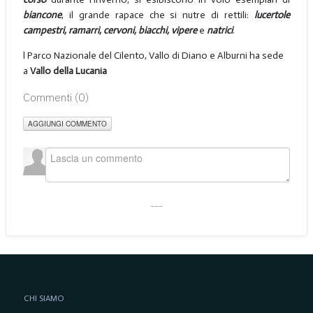
biancone
, il grande rapace che si nutre di rettili:
lucertole
campestri, ramarri, cervoni, biacchi, vipere
e
natrici
.
l Parco Nazionale del Cilento, Vallo di Diano e Alburni ha sede
a
Vallo della Lucania
Commenti (
0
)
AGGIUNGI COMMENTO
___
CHI SIAMO