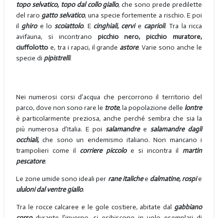
topo selvatico, topo dal collo giallo
, che sono prede predilette
del raro
gatto
selvatico
, una specie fortemente a rischio. E poi
il
ghiro
e lo
scoiattolo
. E
cinghiali, cervi
e
caprioli
. Tra la ricca
avifauna, si incontrano
picchio nero, picchio muratore,
ciuffolotto
e, tra i rapaci, il grande
astore
. Varie sono anche le
specie di
pipistrelli
.
Nei numerosi corsi d’acqua che percorrono il territorio del
parco, dove non sono rare le
trote
, la popolazione delle
lontre
è particolarmente preziosa, anche perché sembra che sia la
più numerosa d’Italia. E poi
salamandre
e
salamandre dagli
occhiali,
che sono un endemismo italiano. Non mancano i
trampolieri come il
corriere piccolo
e si incontra il
martin
pescatore
.
Le zone umide sono ideali per
rane italiche
e
dalmatine, rospi
e
ululoni dal ventre giallo
.
Tra le rocce calcaree e le gole costiere, abitate dal
gabbiano
corso
durante l’inverno, si esibiscono in volo esemplari di