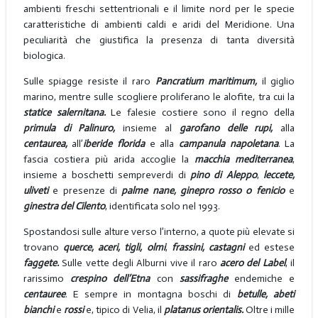
ambienti freschi settentrionali e il limite nord per le specie
caratteristiche di ambienti caldi e aridi del Meridione. Una
peculiarità che giustifica la presenza di tanta diversità
biologica.
Sulle spiagge resiste il raro
Pancratium maritimum,
il giglio
marino, mentre sulle scogliere proliferano le alofite, tra cui la
statice salernitana.
Le falesie costiere sono il regno della
primula di Palinuro,
insieme al
garofano delle rupi,
alla
centaurea,
all’
iberide florida
e alla
campanula napoletana
. La
fascia costiera più arida accoglie la
macchia mediterranea
,
insieme a boschetti sempreverdi di
pino di Aleppo
,
leccete,
uliveti
e presenze di
palme nane, ginepro rosso o fenicio
e
ginestra del Cilento
, identificata solo nel 1993.
Spostandosi sulle alture verso l’interno, a quote più elevate si
trovano
querce, aceri, tigli, olmi
,
frassini, castagni
ed estese
faggete.
Sulle vette degli Alburni vive il raro
acero del Label
, il
rarissimo
crespino dell’Etna
con
sassifraghe
endemiche e
centauree
. E sempre in montagna boschi di
betulle, abeti
bianchi
e
rossi
e, tipico di Velia, il
platanus orientalis.
Oltre i mille