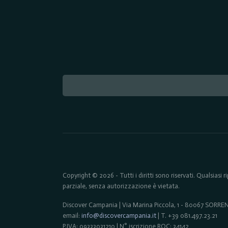
Copyright © 2026 - Tutti i diritti sono riservati. Qualsiasi
parziale, senza autorizzazione è vietata.
Discover Campania | Via Marina Piccola, 1 - 80067 SORR
email:
info@discovercampania.it
| T. +39 081.497.23.21
P.IVA: 09333031210 | N° iscrizione ROC: 34142