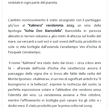
reclutati in ogni parte del pianeta.
L’ambito riconoscimento è stato assegnato con il punteggio
96/100 al
"Kalimera" vendemmia 2023,
un vino della
tipologia
"Ischia Doc Biancolella"
, Biancolella in purezza
allevato in terreni vulcanici a 460 metri di altezza sul livello del
mare, sui versanti a sud-est e sud-ovest dell’isola, prodotto in
sole 12 mila bottiglie dall’azienda Cenatiempo Vini d’Ischia di
Pasquale Cenatiempo.
Il nome "
Kalimera
" era stato dato dai Greci – circa 2.800 anni
fa – all’areale dell’isola d’Ischia che caratterizza ancora il
paesaggio della vigna che si trova alle falde della vetta del
Monte Epomeo. «Kalimera», in un mix di significati antichi tra "il
buongiorno e la bellezza", esprime la ricchezza del suolo, la
perfetta esposizione solare e l’altitudine che rendono unica
l’identità del vino. La vendemmia avviene a fine ottobre,
mentre l’affinamento in bottiglia può variare tra gli otto e i
dodici mesi. È stato
prodotto per la prima volta nel 2009.