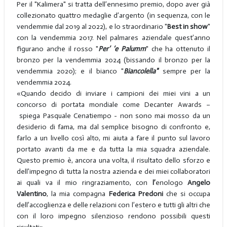
Per il "Kalimera" si tratta dell’ennesimo premio, dopo aver già
collezionato quattro medaglie d’argento (in sequenza, con le
vendemmie dal 2019 al 2022), e lo straordinario "
Best in show
"
con la vendemmia 2017. Nel palmares aziendale quest’anno
figurano anche il rosso "
P
er’ ‘e Palumm
" che ha ottenuto il
bronzo per la vendemmia 2024 (bissando il bronzo per la
vendemmia 2020); e il bianco "
Biancolella"
sempre per la
vendemmia 2024.
«Quando decido di inviare i campioni dei miei vini a un
concorso di portata mondiale come Decanter Awards –
spiega Pasquale Cenatiempo - non sono mai mosso da un
desiderio di fama, ma dal semplice bisogno di confronto e,
farlo a un livello così alto, mi aiuta a fare il punto sul lavoro
portato avanti da me e da tutta la mia squadra aziendale.
Questo premio è, ancora una volta, il risultato dello sforzo e
dell’impegno di tutta la nostra azienda e dei miei collaboratori
ai quali va il mio ringraziamento, con
l’
enologo
Angelo
Valentino
, la mia compagna
Federica Predoni
che si occupa
dell’accoglienza e delle relazioni con l’estero e tutti gli altri che
con il loro impegno silenzioso rendono possibili questi