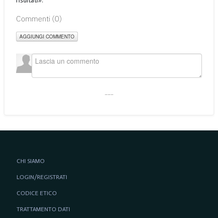
risultati».
Commenti (
0
)
AGGIUNGI COMMENTO
___
CHI SIAMO
LOGIN/REGISTRATI
CODICE ETICO
TRATTAMENTO DATI