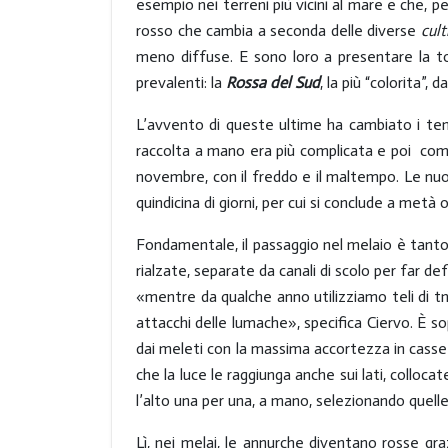
esempio nei terreni più vicini al mare e che, 
rosso che cambia a seconda delle diverse
cult
meno diffuse. E sono loro a presentare la ton
prevalenti: la
Rossa del Sud
, la più “colorita”, d
L’avvento di queste ultime ha cambiato i temp
raccolta a mano era più complicata e poi comin
novembre, con il freddo e il maltempo. Le nuo
quindicina di giorni, per cui si conclude a met
Fondamentale, il passaggio nel melaio è tanto 
rialzate, separate da canali di scolo per far de
«mentre da qualche anno utilizziamo teli di tn
attacchi delle lumache», specifica Ciervo. È so
dai meleti con la massima accortezza in casse
che la luce le raggiunga anche sui lati, collocat
l’alto una per una, a mano, selezionando quell
Lì, nei melai, le annurche diventano rosse gra