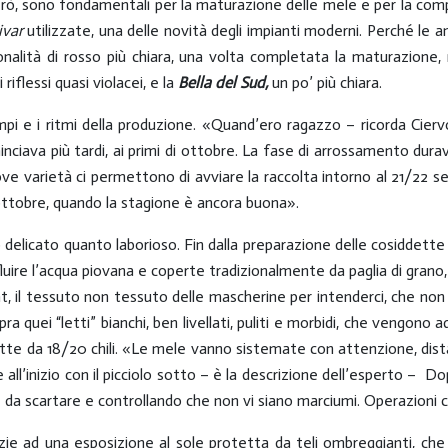
però, sono fondamentali per la maturazione delle mele e per la com
ivar
utilizzate, una delle novità degli impianti moderni. Perché le an
alità di rosso più chiara, una volta completata la maturazione, ri
ai riflessi quasi violacei, e la
Bella del Sud,
un po’ più chiara.
i e i ritmi della produzione. «Quand’ero ragazzo – ricorda Ciervo –
ciava più tardi, ai primi di ottobre. La fase di arrossamento durav
ve varietà ci permettono di avviare la raccolta intorno al 21/22
à ottobre, quando la stagione è ancora buona».
delicato quanto laborioso. Fin dalla preparazione delle cosiddette
fluire l’acqua piovana e coperte tradizionalmente da paglia di grano, 
t, il tessuto non tessuto delle mascherine per intenderci, che non
pra quei “letti” bianchi, ben livellati, puliti e morbidi, che vengon
tte da 18/20 chili. «Le mele vanno sistemate con attenzione, dista
e all’inizio con il picciolo sotto – è la descrizione dell’esperto – Do
e da scartare e controllando che non vi siano marciumi. Operazioni
zie ad una esposizione al sole protetta da teli ombreggianti, che i