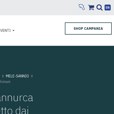
EN
SHOP CAMPANIA
EVENTI
MELE-SANNIO
 Romani
annurca
tto dai