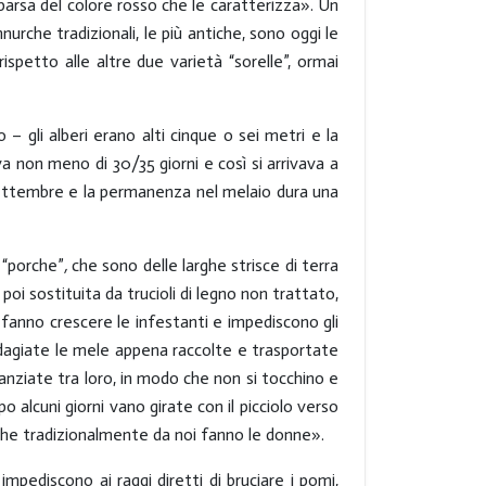
parsa del colore rosso che le caratterizza». Un
nurche tradizionali, le più antiche, sono oggi le
spetto alle altre due varietà “sorelle”, ormai
 gli alberi erano alti cinque o sei metri e la
a non meno di 30/35 giorni e così si arrivava a
 settembre e la permanenza nel melaio dura una
 “porche”
,
che sono delle larghe strisce di terra
poi sostituita da trucioli di legno non trattato,
 fanno crescere le infestanti e impediscono gli
o adagiate le mele appena raccolte e trasportate
nziate tra loro, in modo che non si tocchino e
po alcuni giorni vano girate con il picciolo verso
 che tradizionalmente da noi fanno le donne».
mpediscono ai raggi diretti di bruciare i pomi,