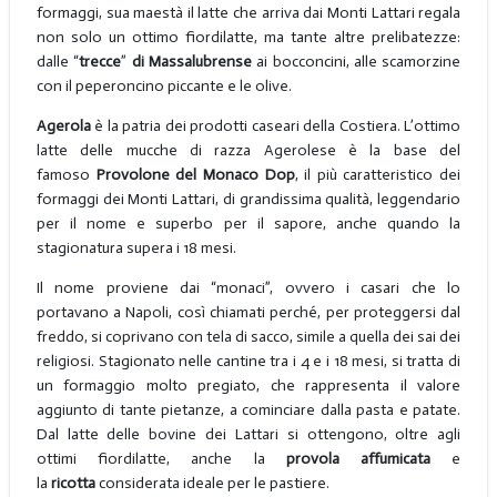
formaggi, sua maestà il latte che arriva dai Monti Lattari regala
non solo un ottimo fiordilatte, ma tante altre prelibatezze:
dalle “
trecce
”
di Massalubrense
ai bocconcini, alle scamorzine
con il peperoncino piccante e le olive.
Agerola
è la patria dei prodotti caseari della Costiera. L’ottimo
latte delle mucche di razza Agerolese è la base del
famoso
Provolone del Monaco Dop
, il più caratteristico dei
formaggi dei Monti Lattari, di grandissima qualità, leggendario
per il nome e superbo per il sapore, anche quando la
stagionatura supera i 18 mesi.
Il nome proviene dai “monaci”, ovvero i casari che lo
portavano a Napoli, così chiamati perché, per proteggersi dal
freddo, si coprivano con tela di sacco, simile a quella dei sai dei
religiosi. Stagionato nelle cantine tra i 4 e i 18 mesi, si tratta di
un formaggio molto pregiato, che rappresenta il valore
aggiunto di tante pietanze, a cominciare dalla pasta e patate.
Dal latte delle bovine dei Lattari si ottengono, oltre agli
ottimi fiordilatte, anche la
provola affumicata
e
la
ricotta
considerata ideale per le pastiere.