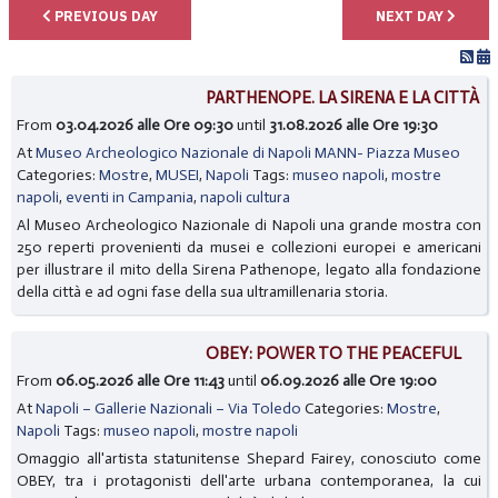
PREVIOUS DAY
NEXT DAY
PARTHENOPE. LA SIRENA E LA CITTÀ
From
03.04.2026 alle Ore 09:30
until
31.08.2026 alle Ore 19:30
At
Museo Archeologico Nazionale di Napoli MANN- Piazza Museo
Categories:
Mostre
,
MUSEI
,
Napoli
Tags:
museo napoli
,
mostre
napoli
,
eventi in Campania
,
napoli cultura
Al Museo Archeologico Nazionale di Napoli una grande mostra con
250 reperti provenienti da musei e collezioni europei e americani
per illustrare il mito della Sirena Pathenope, legato alla fondazione
della città e ad ogni fase della sua ultramillenaria storia.
OBEY: POWER TO THE PEACEFUL
From
06.05.2026 alle Ore 11:43
until
06.09.2026 alle Ore 19:00
At
Napoli – Gallerie Nazionali – Via Toledo
Categories:
Mostre
,
Napoli
Tags:
museo napoli
,
mostre napoli
Omaggio all'artista statunitense Shepard Fairey, conosciuto come
OBEY, tra i protagonisti dell'arte urbana contemporanea, la cui