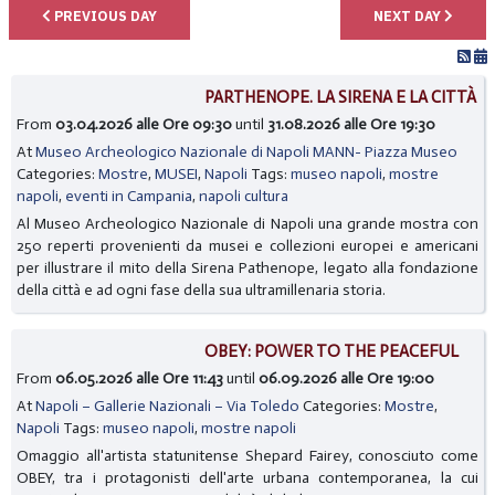
PREVIOUS DAY
NEXT DAY
PARTHENOPE. LA SIRENA E LA CITTÀ
From
03.04.2026 alle Ore 09:30
until
31.08.2026 alle Ore 19:30
At
Museo Archeologico Nazionale di Napoli MANN- Piazza Museo
Categories:
Mostre
,
MUSEI
,
Napoli
Tags:
museo napoli
,
mostre
napoli
,
eventi in Campania
,
napoli cultura
Al Museo Archeologico Nazionale di Napoli una grande mostra con
250 reperti provenienti da musei e collezioni europei e americani
per illustrare il mito della Sirena Pathenope, legato alla fondazione
della città e ad ogni fase della sua ultramillenaria storia.
OBEY: POWER TO THE PEACEFUL
From
06.05.2026 alle Ore 11:43
until
06.09.2026 alle Ore 19:00
At
Napoli – Gallerie Nazionali – Via Toledo
Categories:
Mostre
,
Napoli
Tags:
museo napoli
,
mostre napoli
Omaggio all'artista statunitense Shepard Fairey, conosciuto come
OBEY, tra i protagonisti dell'arte urbana contemporanea, la cui