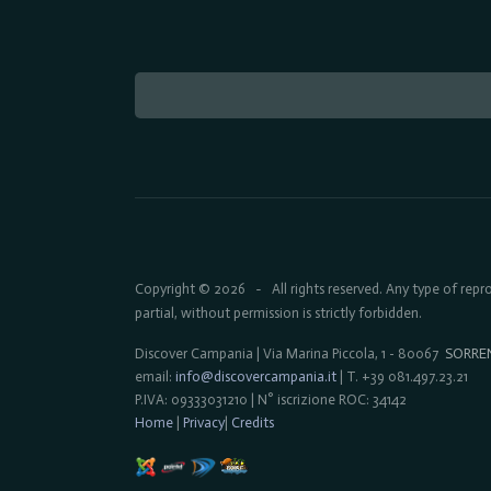
Copyright © 2026
All rights reserved. Any type of rep
-
partial, without permission is strictly forbidden.
Discover Campania | Via Marina Piccola, 1 - 80067
SORRE
email:
info@discovercampania.it
| T. +39 081.497.23.21
P.IVA: 09333031210 | N° iscrizione ROC: 34142
Home
|
Privacy
|
Credits