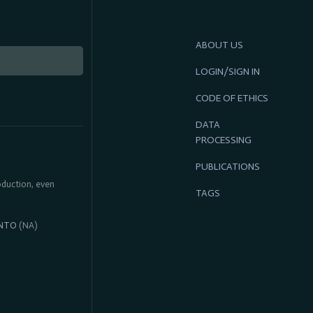
ABOUT US
LOGIN/SIGN IN
CODE OF ETHICS
DATA
PROCESSING
PUBLICATIONS
roduction, even
TAGS
NTO
(NA)