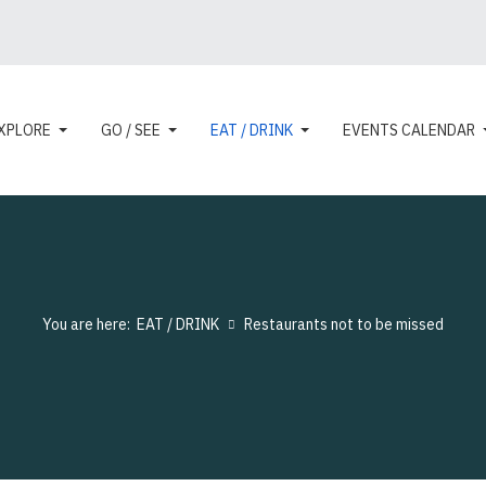
XPLORE
GO / SEE
EAT / DRINK
EVENTS CALENDAR
You are here:
EAT / DRINK
Restaurants not to be missed