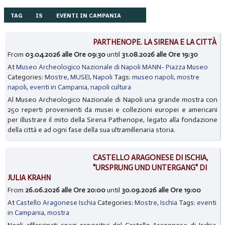
TAG
IS
EVENTI IN CAMPANIA
PARTHENOPE. LA SIRENA E LA CITTÀ
From
03.04.2026 alle Ore 09:30
until
31.08.2026 alle Ore 19:30
At
Museo Archeologico Nazionale di Napoli MANN- Piazza Museo
Categories:
Mostre
,
MUSEI
,
Napoli
Tags:
museo napoli
,
mostre
napoli
,
eventi in Campania
,
napoli cultura
Al Museo Archeologico Nazionale di Napoli una grande mostra con
250 reperti provenienti da musei e collezioni europei e americani
per illustrare il mito della Sirena Pathenope, legato alla fondazione
della città e ad ogni fase della sua ultramillenaria storia.
CASTELLO ARAGONESE DI ISCHIA,
"URSPRUNG UND UNTERGANG" DI
JULIA KRAHN
From
26.06.2026 alle Ore 20:00
until
30.09.2026 alle Ore 19:00
At
Castello Aragonese Ischia
Categories:
Mostre
,
Ischia
Tags:
eventi
in Campania
,
mostra