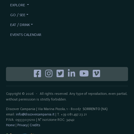
EXPLORE
GO / SEE
EAT / DRINK
EVENTS CALENDAR
Copyright © 2026
All rights reserved. Any type of reproduction, even partial,
-
without permission is strictly forbidden.
Discover Campania | Via Marina Piccola, 1 - 80067
SORRENTO
(NA)
email:
info@discovercampania.it
| T. +39 081.497.23.21
P.IVA: 09333031210 | N° iscrizione ROC: 34142
Home
|
Privacy
|
Credits