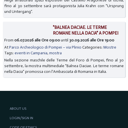
Negli affascinati spazi espositivi del Castello Aragonese di Ischia,
fino al 30 settembre sarà protagonista Julia Krahn con "Ursprung
und Untergang".
"BALNEA DACIAE. LE TERME
ROMANE NELLA DACIA" A POMPEI
From
06.07.2026 alle Ore 09:00
until
30.09.2026 alle Ore 19:00
At
Parco Archeologico di Pompei – via Plinio
Categories:
Mostre
Tags:
eventi in Campania
,
mostra
Nella sezione maschile delle Terme del Foro di Pompei, fino al 30
settembre, la mostra multimediale "Balnea Daciae. Le terme romane
nella Dacia" promossa con l'Ambasciata di Romania in Italia.
ABOUT US
LOGIN/SIGN IN
CODE OF ETHICS