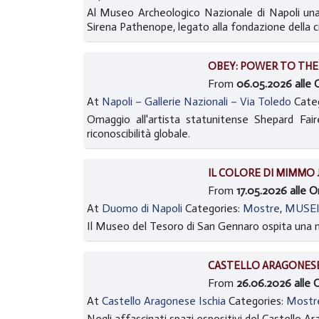
Al Museo Archeologico Nazionale di Napoli una 
Sirena Pathenope, legato alla fondazione della cit
OBEY: POWER TO THE
From
06.05.2026 alle O
At
Napoli – Gallerie Nazionali – Via Toledo
Cate
Omaggio all'artista statunitense Shepard Fai
riconoscibilità globale.
IL COLORE DI MIMMO 
From
17.05.2026 alle 
At
Duomo di Napoli
Categories:
Mostre
,
MUSE
Il Museo del Tesoro di San Gennaro ospita una m
CASTELLO ARAGONESE 
From
26.06.2026 alle 
At
Castello Aragonese Ischia
Categories:
Mostr
Negli affascinati spazi espositivi del Castello A