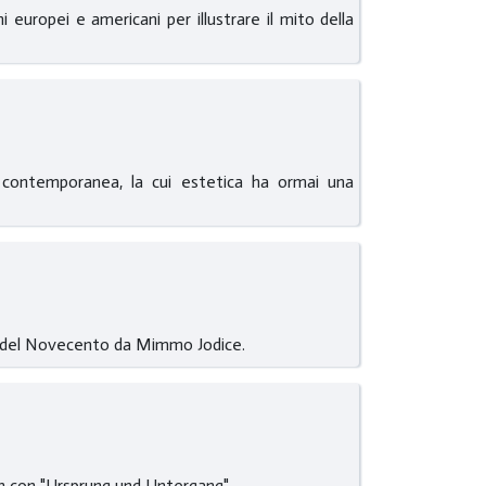
uropei e americani per illustrare il mito della
a contemporanea, la cui estetica ha ormai una
80 del Novecento da Mimmo Jodice.
hn con "Ursprung und Untergang".