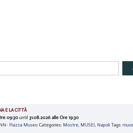
A E LA CITTÀ
Ore 09:30
until
31.08.2026 alle Ore 19:30
ANN- Piazza Museo
Categories:
Mostre
,
MUSEI
,
Napoli
Tags:
muse