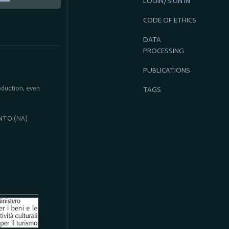
LOGIN/SIGN IN
CODE OF ETHICS
DATA
PROCESSING
PUBLICATIONS
roduction, even
TAGS
NTO
(NA)