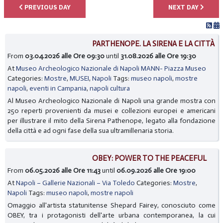
PREVIOUS DAY
NEXT DAY
PARTHENOPE. LA SIRENA E LA CITTÀ
From
03.04.2026 alle Ore 09:30
until
31.08.2026 alle Ore 19:30
At
Museo Archeologico Nazionale di Napoli MANN- Piazza Museo
Categories:
Mostre
,
MUSEI
,
Napoli
Tags:
museo napoli
,
mostre
napoli
,
eventi in Campania
,
napoli cultura
Al Museo Archeologico Nazionale di Napoli una grande mostra con
250 reperti provenienti da musei e collezioni europei e americani
per illustrare il mito della Sirena Pathenope, legato alla fondazione
della città e ad ogni fase della sua ultramillenaria storia.
OBEY: POWER TO THE PEACEFUL
From
06.05.2026 alle Ore 11:43
until
06.09.2026 alle Ore 19:00
At
Napoli – Gallerie Nazionali – Via Toledo
Categories:
Mostre
,
Napoli
Tags:
museo napoli
,
mostre napoli
Omaggio all'artista statunitense Shepard Fairey, conosciuto come
OBEY, tra i protagonisti dell'arte urbana contemporanea, la cui