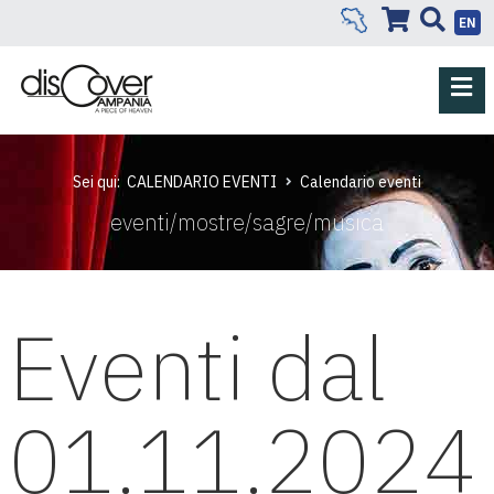
EN
Sei qui:
CALENDARIO EVENTI
Calendario eventi
eventi/mostre/sagre/musica
Eventi dal
01.11.2024