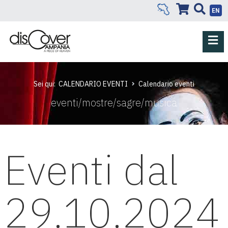
EN
Sei qui:
CALENDARIO EVENTI
Calendario eventi
eventi/mostre/sagre/musica
Eventi dal
29.10.2024