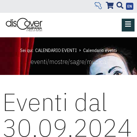
EN
Sei qui:
CALENDARIO EVENTI
Calendario eventi
eventi/mostre/sagre/musica
Eventi dal
30.09.2024