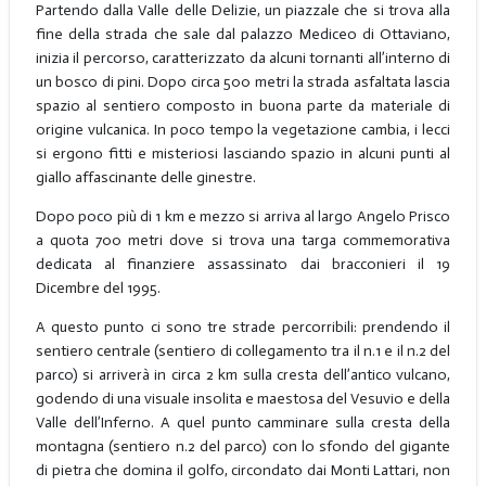
Partendo dalla Valle delle Delizie, un piazzale che si trova alla
fine della strada che sale dal palazzo Mediceo di Ottaviano,
inizia il percorso, caratterizzato da alcuni tornanti all’interno di
un bosco di pini. Dopo circa 500 metri la strada asfaltata lascia
spazio al sentiero composto in buona parte da materiale di
origine vulcanica. In poco tempo la vegetazione cambia, i lecci
si ergono fitti e misteriosi lasciando spazio in alcuni punti al
giallo affascinante delle ginestre.
Dopo poco più di 1 km e mezzo si arriva al largo Angelo Prisco
a quota 700 metri dove si trova una targa commemorativa
dedicata al finanziere assassinato dai bracconieri il 19
Dicembre del 1995.
A questo punto ci sono tre strade percorribili: prendendo il
sentiero centrale (sentiero di collegamento tra il n.1 e il n.2 del
parco) si arriverà in circa 2 km sulla cresta dell’antico vulcano,
godendo di una visuale insolita e maestosa del Vesuvio e della
Valle dell’Inferno. A quel punto camminare sulla cresta della
montagna (sentiero n.2 del parco) con lo sfondo del gigante
di pietra che domina il golfo, circondato dai Monti Lattari, non