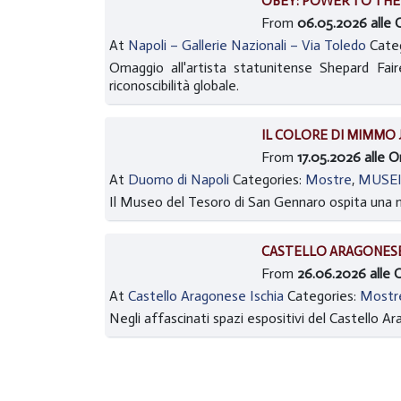
OBEY: POWER TO THE
From
06.05.2026 alle O
At
Napoli – Gallerie Nazionali – Via Toledo
Cate
Omaggio all'artista statunitense Shepard Fai
riconoscibilità globale.
IL COLORE DI MIMMO 
From
17.05.2026 alle 
At
Duomo di Napoli
Categories:
Mostre
,
MUSE
Il Museo del Tesoro di San Gennaro ospita una m
CASTELLO ARAGONESE 
From
26.06.2026 alle 
At
Castello Aragonese Ischia
Categories:
Mostr
Negli affascinati spazi espositivi del Castello A