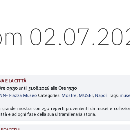
rom 02.07.20
A E LA CITTÀ
Ore 09:30
until
31.08.2026 alle Ore 19:30
ANN- Piazza Museo
Categories:
Mostre
,
MUSEI
,
Napoli
Tags:
muse
grande mostra con 250 reperti provenienti da musei e collezioni e
tà e ad ogni fase della sua ultramillenaria storia.