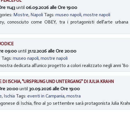
 PEACEFUL
re 11:43
until
06.09.2026 alle Ore 19:00
gories:
Mostre
,
Napoli
Tags:
museo napoli
,
mostre napoli
rey, conosciuto come OBEY, tra i protagonisti dell'arte urban
JODICE
Ore 09:00
until
31.12.2026 alle Ore 20:00
I
Tags:
museo napoli
,
mostre napoli
ostra dedicata all'unico progetto a colori realizzato negli anni '
DI ISCHIA, "URSPRUNG UND UNTERGANG" DI JULIA KRAHN
Ore 20:00
until
30.09.2026 alle Ore 19:00
e
,
Ischia
Tags:
eventi in Campania
,
mostra
ragonese di Ischia, fino al 30 settembre sarà protagonista Julia Kra