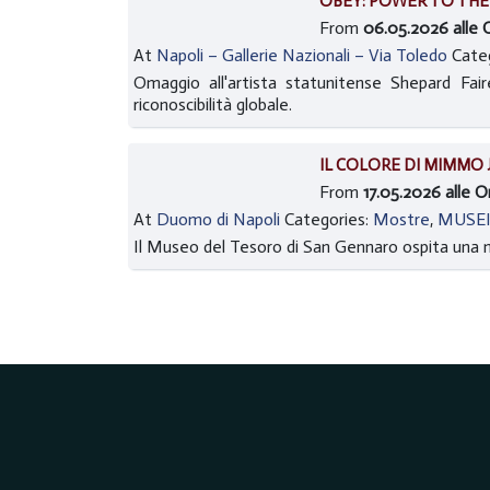
OBEY: POWER TO THE
From
06.05.2026 alle O
At
Napoli – Gallerie Nazionali – Via Toledo
Cate
Omaggio all'artista statunitense Shepard Fai
riconoscibilità globale.
IL COLORE DI MIMMO 
From
17.05.2026 alle 
At
Duomo di Napoli
Categories:
Mostre
,
MUSE
Il Museo del Tesoro di San Gennaro ospita una m