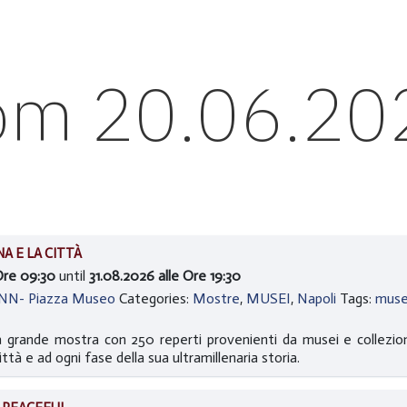
rom 20.06.20
A E LA CITTÀ
Ore 09:30
until
31.08.2026 alle Ore 19:30
ANN- Piazza Museo
Categories:
Mostre
,
MUSEI
,
Napoli
Tags:
muse
grande mostra con 250 reperti provenienti da musei e collezioni e
tà e ad ogni fase della sua ultramillenaria storia.