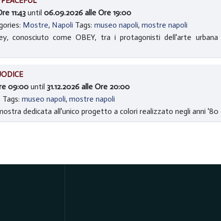
 PEACEFUL
re 11:43
until
06.09.2026 alle Ore 19:00
gories:
Mostre
,
Napoli
Tags:
museo napoli
,
mostre napoli
rey, conosciuto come OBEY, tra i protagonisti dell'arte urban
JODICE
Ore 09:00
until
31.12.2026 alle Ore 20:00
I
Tags:
museo napoli
,
mostre napoli
ostra dedicata all'unico progetto a colori realizzato negli anni '