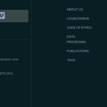
ABOUT US
LOGIN/SIGN IN
CODE OF ETHICS
DATA
PROCESSING
PUBLICATIONS
roduction, even
TAGS
NTO
(NA)