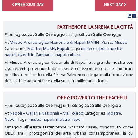
PREVIOUS DAY
NEXT DAY
PARTHENOPE. LA SIRENA E LA CITTÀ
From
03.04.2026 alle Ore 09:30
until
31.08.2026 alle Ore 19:30
At
Museo Archeologico Nazionale di Napoli MANN- Piazza Museo
Categories:
Mostre
,
MUSEI
,
Napoli
Tags:
museo napoli
,
mostre
napoli
,
eventi in Campania
,
napoli cultura
Al Museo Archeologico Nazionale di Napoli una grande mostra con
250 reperti provenienti da musei e collezioni europei e americani
per illustrare il mito della Sirena Pathenope, legato alla fondazione
della città e ad ogni fase della sua ultramillenaria storia.
OBEY: POWER TO THE PEACEFUL
From
06.05.2026 alle Ore 11:43
until
06.09.2026 alle Ore 19:00
At
Napoli – Gallerie Nazionali – Via Toledo
Categories:
Mostre
,
Napoli
Tags:
museo napoli
,
mostre napoli
Omaggio all'artista statunitense Shepard Fairey, conosciuto come
OBEY, tra i protagonisti dell'arte urbana contemporanea, la cui