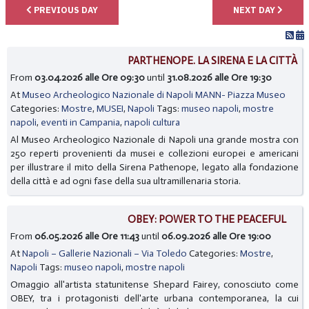
PREVIOUS DAY
NEXT DAY
PARTHENOPE. LA SIRENA E LA CITTÀ
From
03.04.2026 alle Ore 09:30
until
31.08.2026 alle Ore 19:30
At
Museo Archeologico Nazionale di Napoli MANN- Piazza Museo
Categories:
Mostre
,
MUSEI
,
Napoli
Tags:
museo napoli
,
mostre
napoli
,
eventi in Campania
,
napoli cultura
Al Museo Archeologico Nazionale di Napoli una grande mostra con
250 reperti provenienti da musei e collezioni europei e americani
per illustrare il mito della Sirena Pathenope, legato alla fondazione
della città e ad ogni fase della sua ultramillenaria storia.
OBEY: POWER TO THE PEACEFUL
From
06.05.2026 alle Ore 11:43
until
06.09.2026 alle Ore 19:00
At
Napoli – Gallerie Nazionali – Via Toledo
Categories:
Mostre
,
Napoli
Tags:
museo napoli
,
mostre napoli
Omaggio all'artista statunitense Shepard Fairey, conosciuto come
OBEY, tra i protagonisti dell'arte urbana contemporanea, la cui