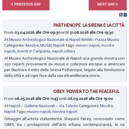
PREVIOUS DAY
NEXT DAY
PARTHENOPE. LA SIRENA E LA CITTÀ
From
03.04.2026 alle Ore 09:30
until
31.08.2026 alle Ore 19:30
At
Museo Archeologico Nazionale di Napoli MANN- Piazza Museo
Categories:
Mostre
,
MUSEI
,
Napoli
Tags:
museo napoli
,
mostre
napoli
,
eventi in Campania
,
napoli cultura
Al Museo Archeologico Nazionale di Napoli una grande mostra con
250 reperti provenienti da musei e collezioni europei e americani
per illustrare il mito della Sirena Pathenope, legato alla fondazione
della città e ad ogni fase della sua ultramillenaria storia.
OBEY: POWER TO THE PEACEFUL
From
06.05.2026 alle Ore 11:43
until
06.09.2026 alle Ore 19:00
At
Napoli – Gallerie Nazionali – Via Toledo
Categories:
Mostre
,
Napoli
Tags:
museo napoli
,
mostre napoli
Omaggio all'artista statunitense Shepard Fairey, conosciuto come
OBEY, tra i protagonisti dell'arte urbana contemporanea, la cui