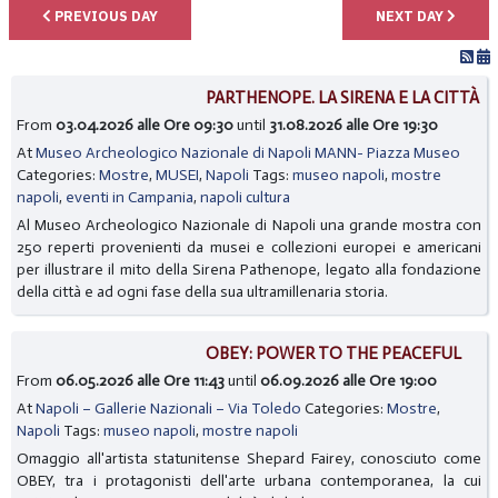
PREVIOUS DAY
NEXT DAY
PARTHENOPE. LA SIRENA E LA CITTÀ
From
03.04.2026 alle Ore 09:30
until
31.08.2026 alle Ore 19:30
At
Museo Archeologico Nazionale di Napoli MANN- Piazza Museo
Categories:
Mostre
,
MUSEI
,
Napoli
Tags:
museo napoli
,
mostre
napoli
,
eventi in Campania
,
napoli cultura
Al Museo Archeologico Nazionale di Napoli una grande mostra con
250 reperti provenienti da musei e collezioni europei e americani
per illustrare il mito della Sirena Pathenope, legato alla fondazione
della città e ad ogni fase della sua ultramillenaria storia.
OBEY: POWER TO THE PEACEFUL
From
06.05.2026 alle Ore 11:43
until
06.09.2026 alle Ore 19:00
At
Napoli – Gallerie Nazionali – Via Toledo
Categories:
Mostre
,
Napoli
Tags:
museo napoli
,
mostre napoli
Omaggio all'artista statunitense Shepard Fairey, conosciuto come
OBEY, tra i protagonisti dell'arte urbana contemporanea, la cui