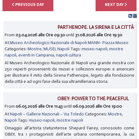
PREVIOUS DAY
NEXT DAY
PARTHENOPE. LA SIRENA E LA CITTÀ
From
03.04.2026 alle Ore 09:30
until
31.08.2026 alle Ore 19:30
At
Museo Archeologico Nazionale di Napoli MANN- Piazza Museo
Categories:
Mostre
,
MUSEI
,
Napoli
Tags:
museo napoli
,
mostre
napoli
,
eventi in Campania
,
napoli cultura
Al Museo Archeologico Nazionale di Napoli una grande mostra con
250 reperti provenienti da musei e collezioni europei e americani
per illustrare il mito della Sirena Pathenope, legato alla fondazione
della città e ad ogni fase della sua ultramillenaria storia.
OBEY: POWER TO THE PEACEFUL
From
06.05.2026 alle Ore 11:43
until
06.09.2026 alle Ore 19:00
At
Napoli – Gallerie Nazionali – Via Toledo
Categories:
Mostre
,
Napoli
Tags:
museo napoli
,
mostre napoli
Omaggio all'artista statunitense Shepard Fairey, conosciuto come
OBEY, tra i protagonisti dell'arte urbana contemporanea, la cui