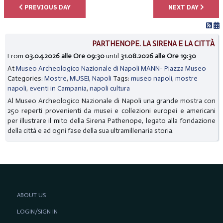
PREVIOUS DAY
NEXT DAY
PARTHENOPE. LA SIRENA E LA CITTÀ
From
03.04.2026 alle Ore 09:30
until
31.08.2026 alle Ore 19:30
At
Museo Archeologico Nazionale di Napoli MANN- Piazza Museo
Categories:
Mostre
,
MUSEI
,
Napoli
Tags:
museo napoli
,
mostre
napoli
,
eventi in Campania
,
napoli cultura
Al Museo Archeologico Nazionale di Napoli una grande mostra con
250 reperti provenienti da musei e collezioni europei e americani
per illustrare il mito della Sirena Pathenope, legato alla fondazione
della città e ad ogni fase della sua ultramillenaria storia.
ABOUT US
LOGIN/SIGN IN