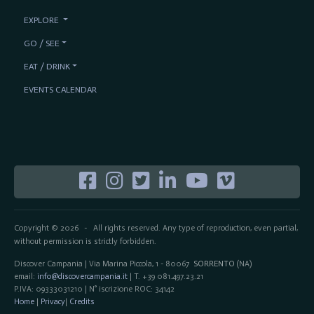
EXPLORE
GO / SEE
EAT / DRINK
EVENTS CALENDAR
Copyright © 2026
All rights reserved. Any type of reproduction, even partial,
-
without permission is strictly forbidden.
Discover Campania | Via Marina Piccola, 1 - 80067
SORRENTO
(NA)
email:
info@discovercampania.it
| T. +39 081.497.23.21
P.IVA: 09333031210 | N° iscrizione ROC: 34142
Home
|
Privacy
|
Credits