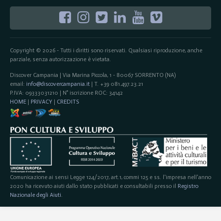
Copyright © 2026 - Tutti i diritti sono riservati. Qualsiasi riproduzione, anche
parziale, senza autorizzazione è vietata.
Discover Campania | Via Marina Piccola, 1 - 80067 SORRENTO (NA)
email:
info@discovercampania.it
| T. +39 081.497.23.21
P.IVA: 09333031210 | N° iscrizione ROC: 34142
HOME
|
PRIVACY
|
CREDITS
Comunicazione ai sensi Legge 124/2017, art.1, commi 125 e ss. l'impresa nell'anno
2020 ha ricevuto aiuti dallo stato pubblicati e consultabili presso il
Registro
Nazionale degli Aiuti
.