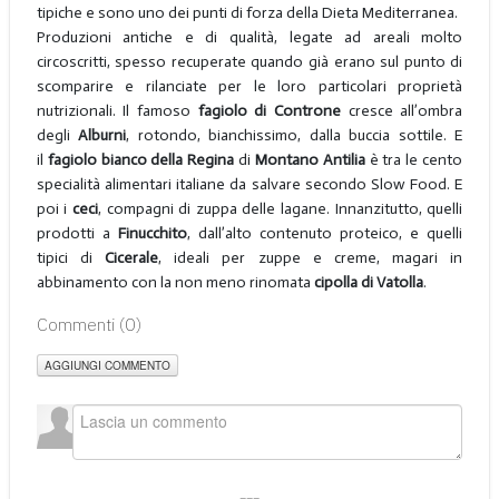
tipiche e sono uno dei punti di forza della Dieta Mediterranea.
Produzioni antiche e di qualità, legate ad areali molto
circoscritti, spesso recuperate quando già erano sul punto di
scomparire e rilanciate per le loro particolari proprietà
nutrizionali. Il famoso
fagiolo di Controne
cresce all’ombra
degli
Alburni
, rotondo, bianchissimo, dalla buccia sottile. E
il
fagiolo bianco della Regina
di
Montano Antilia
è tra le cento
specialità alimentari italiane da salvare secondo Slow Food. E
poi i
ceci
, compagni di zuppa delle lagane. Innanzitutto, quelli
prodotti a
Finucchito
, dall’alto contenuto proteico, e quelli
tipici di
Cicerale
, ideali per zuppe e creme, magari in
abbinamento con la non meno rinomata
cipolla di Vatolla
.
Commenti (
0
)
AGGIUNGI COMMENTO
___