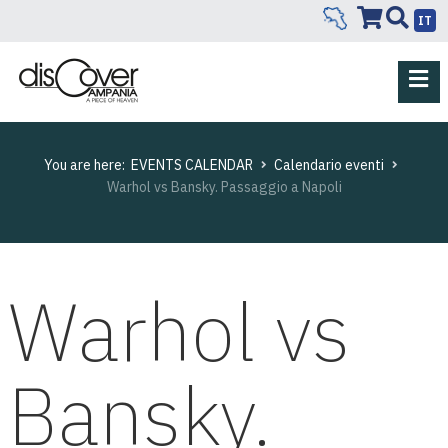
IT
You are here:
EVENTS CALENDAR
Calendario eventi
Warhol vs Bansky. Passaggio a Napoli
Warhol vs
Bansky.