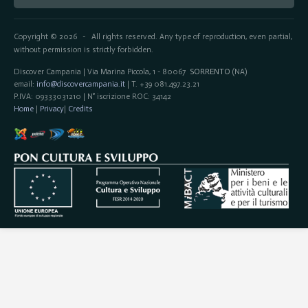
Copyright © 2026
All rights reserved. Any type of reproduction, even partial,
-
without permission is strictly forbidden.
Discover Campania | Via Marina Piccola, 1 - 80067
SORRENTO
(NA)
email:
info@discovercampania.it
| T. +39 081.497.23.21
P.IVA: 09333031210 | N° iscrizione ROC: 34142
Home
|
Privacy
|
Credits