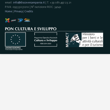
email:
info@discovercampania.it
| T. +39 081.497.23.21
P.IVA: 09333031210 | N° iscrizione ROC: 34142
Home
|
Privacy
|
Credits