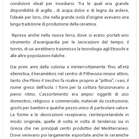
condizioni ideali per insediarsi. Tra le quali una grande
disponibilità di argilla , di acqua dolce e di legna da ardere,
l’ideale per loro, che nella grande isola d’origine avevano una
lunga tradizione di produzione della ceramica.
Ripresa anche nella nuova terra, dove si erano portati uno
strumento d’avanguardia per le lavorazioni del tempo, il
tornio, di cui avrebbero trasmesso la tecnologia agli Etruschi e
alle altre popolazioni italiche.
Dai primi anni della colonia e ininterrottamente fino all’età
ellenistica, il keramèikos nel centro di Pithecusa rimase attivo,
tanto che Plinio il Vecchio fa risalire proprio ai “pithoi”, i vasi, il
nome greco dell’isola. I forni per la cottura funzionavano a
pieno ritmo. L’assortimento era ampio: oggetti di uso
domestico, religioso e commerciale, materiali da costruzione,
giochi per bambini e qualche pezzo unico di particolare valore.
Le forme e le decorazioni recepivano, reinterpretandole in
modo originale, quelle di volta in volta di tendenza sia in
Grecia che nei principali centri produttivi del Mediterraneo.
Dove venivano poi largamente esportate anche le ceramiche