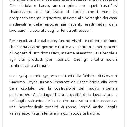
Casamicciola e Lacco, ancora prima che quei “casali” si
chiamassero così. Un tratto di litorale che il mare ha
progressivamente inghiottito, insieme alle botteghe dei vasai
medievali e delle epoche più recenti, eredi fedeli delle
lavorazioni elaborate dagli antenati pithecusani.
Per secoli, anche dal mare, furono visibili le colonne di fumo
che s’innalzavano giorno e notte a settentrione, per cuocere
gli oggetti di uso domestico, insieme ai mattoni, alle tegole e
agli altri prodotti per l’edilizia. Che gli artefici isolani
continuavano a firmare.
Era il 1584 quando 154.000 mattoni dalla fabbrica di Giovanni
Giacomo Loyse furono imbarcati da Casamicciola alla volta
della capitale, per la costruzione del nuovo arsenale
partenopeo. A distinguerli era la qualità della lavorazione e
dell’argilla vulcanica dell’isola, che una volta cotta assumeva
una inconfondibile tonalità di rosso. Perciò anche l’argilla
veniva esportata in terraferma con apposite barche.