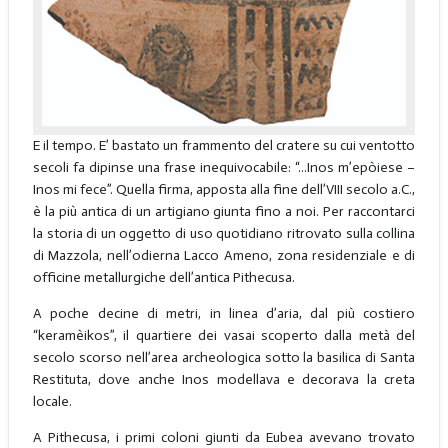
E il tempo. E’ bastato un frammento del cratere su cui ventotto
secoli fa dipinse una frase inequivocabile: “...Inos m’epòiese –
Inos mi fece”. Quella firma, apposta alla fine dell’VIII secolo a.C.,
è la più antica di un artigiano giunta fino a noi. Per raccontarci
la storia di un oggetto di uso quotidiano ritrovato sulla collina
di Mazzola, nell’odierna Lacco Ameno, zona residenziale e di
officine metallurgiche dell’antica Pithecusa.
A poche decine di metri, in linea d’aria, dal più costiero
“keramèikos”, il quartiere dei vasai scoperto dalla metà del
secolo scorso nell’area archeologica sotto la basilica di Santa
Restituta, dove anche Inos modellava e decorava la creta
locale.
A Pithecusa, i primi coloni giunti da Eubea avevano trovato