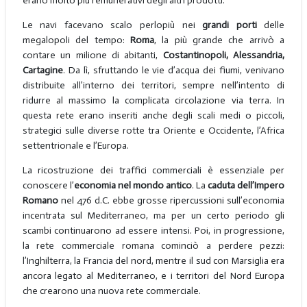
erano molto più remunerativi degli altri prodotti.
Le navi facevano scalo perlopiù nei
grandi porti
delle
megalopoli del tempo:
Roma
, la più grande che arrivò a
contare un milione di abitanti,
Costantinopoli, Alessandria,
Cartagine
. Da lì, sfruttando le vie d’acqua dei fiumi, venivano
distribuite all’interno dei territori, sempre nell’intento di
ridurre al massimo la complicata circolazione via terra. In
questa rete erano inseriti anche degli scali medi o piccoli,
strategici sulle diverse rotte tra Oriente e Occidente, l’Africa
settentrionale e l’Europa.
La ricostruzione dei traffici commerciali è essenziale per
conoscere l’
economia nel mondo antico
. La
caduta dell’Impero
Romano
nel 476 d.C. ebbe grosse ripercussioni sull’economia
incentrata sul Mediterraneo, ma per un certo periodo gli
scambi continuarono ad essere intensi. Poi, in progressione,
la rete commerciale romana cominciò a perdere pezzi:
l’Inghilterra, la Francia del nord, mentre il sud con Marsiglia era
ancora legato al Mediterraneo, e i territori del Nord Europa
che crearono una nuova rete commerciale.