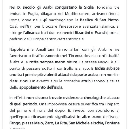
Nel
IX secolo gli Arabi conquistano la Sicilia
, fondano tre
emirati in Puglia, dilagano nel Mediterraneo, arrivano fino a
Roma, dove nel 846 saccheggiano la
Basilica di San Pietro
.
Così, nell’871 per bloccare l’inesorabile avanzata islamica, si
stringe l’
alleanza
tra i due ex nemici
Bizantini e Franchi
, ormai
padroni dell’Europa centro-settentrionale.
Napoletani e Amalfitani fanno affari con gli Arabi e ne
favoriscono il rafforzamento nel
Tirreno
, dove la conflittualità
è alta e le
rotte sempre meno sicure
. La stessa Napoli è sul
punto di passare sotto il controllo islamico. E
Ischia subisce
uno tra i primi e più violenti attacchi da parte araba
, con morti e
distruzioni. Un evento a cui le cronache attribuiscono la causa
dello
spopolamento dell’isola
.
In effetti,
non si sono trovate evidenze archeologiche a Lacco
di quel periodo
. Una improvvisa cesura si verifica tra i reperti
del prima e il nulla del dopo. E, invece, corrispondono a
quell’epoca
ritrovamenti significativi in altre zone
dell’isola:
Fango, piazza Maio, Zaro, La Rita, San Michele a Ischia, Fontana