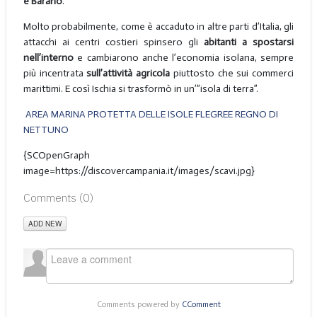
e Barano
.
Molto probabilmente, come è accaduto in altre parti d’Italia, gli
attacchi ai centri costieri spinsero gli
abitanti a spostarsi
nell’interno
e cambiarono anche l’economia isolana, sempre
più incentrata
sull’attività agricola
piuttosto che sui commerci
marittimi. E così Ischia si trasformò in un’”isola di terra”.
AREA MARINA PROTETTA DELLE ISOLE FLEGREE REGNO DI
NETTUNO
{SCOpenGraph
image=https://discovercampania.it/images/scavi.jpg}
Comments (
0
)
ADD NEW
Comments powered by
CComment