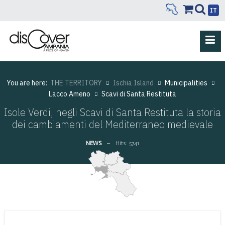
IT
You are here:
THE TERRITORY
Ischia Island
Municipalities
Lacco Ameno
Scavi di Santa Restituta
Isole Verdi, negli Scavi di Santa Restituta la storia
dei cambiamenti del Mediterraneo medievale
NEWS
Hits: 5741