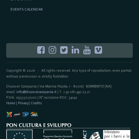
EVENTS CALENDAR
Copyright © 2026
All rights reserved. Any type of reproduction, even partial,
-
without permission is strictly forbidden.
Discover Campania | Via Marina Piccola, 1 - 80067
SORRENTO
(NA)
email:
info@discovercampania.it
| T. +39 081.497.23.21
P.IVA: 09333031210 | N° iscrizione ROC: 34142
Home
|
Privacy
|
Credits