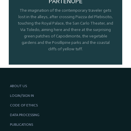
PARTENOPE
The imagination of the contemporary traveler gets
lost in the alleys, after crossing Piazza del Plebiscito,
touching the Royal Palace, the San Carlo Theater, and
Via Toledo, aiming here and there at the surprising
green patches of Capodimonte, the vegetable
gardens and the Posillipine parks and the coastal
cliffs of yellow tuff.
ABOUT US
LOGIN/SIGN IN
CODE OF ETHICS
DATA PROCESSING
PUBLICATIONS