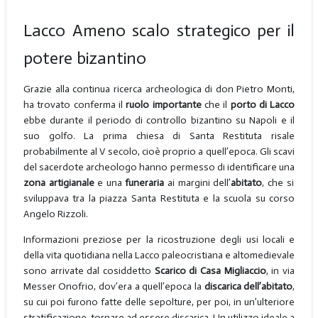
Lacco Ameno scalo strategico per il
potere bizantino
Grazie alla continua ricerca archeologica di don Pietro Monti,
ha trovato conferma il
ruolo importante
che il
porto di Lacco
ebbe durante il periodo di controllo bizantino su Napoli e il
suo golfo. La prima chiesa di Santa Restituta risale
probabilmente al V secolo, cioè proprio a quell’epoca. Gli scavi
del sacerdote archeologo hanno permesso di identificare una
zona
artigianale
e una
funeraria
ai margini dell’
abitato
, che si
sviluppava tra la piazza Santa Restituta e la scuola su corso
Angelo Rizzoli.
Informazioni preziose per la ricostruzione degli usi locali e
della vita quotidiana nella Lacco paleocristiana e altomedievale
sono arrivate dal cosiddetto
Scarico di Casa Migliaccio
, in via
Messer Onofrio, dov’era a quell’epoca la
discarica dell’abitato
,
su cui poi furono fatte delle sepolture, per poi, in un’ulteriore
stratificazione, tornare ad essere discarica. Un utilizzo ideale a