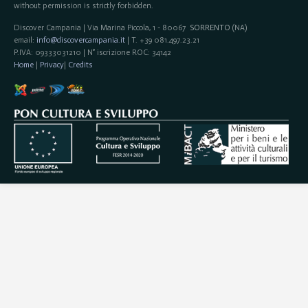
without permission is strictly forbidden.
Discover Campania | Via Marina Piccola, 1 - 80067
SORRENTO
(NA)
email:
info@discovercampania.it
| T. +39 081.497.23.21
P.IVA: 09333031210 | N° iscrizione ROC: 34142
Home
|
Privacy
|
Credits