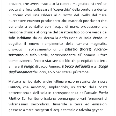
eruzioni, che aveva svuotato la camera magmatica, si creò un
vuoto che fece collassare il “coperchio” della pentola ardente.
Si formò così una caldera al di sotto del livello del mare.
Successive eruzioni produssero altri materiali piroclastici che,
venendo a contatto con l’acqua di mare, produssero una
reazione chimica all’origine del caratteristico colore verde del
tufo ischitano
da cui deriva la definizione di
Isola Verde
. In
seguito, il nuovo riempimento della camera magmatica
provocò il sollevamento di un
pilastro (horst) vulcano-
tettonico
di tufo verde, corrispondente all’Epomeo. I forti
sommovimenti fecero staccare dei blocchi precipitati tra terra
e mare: il
Fungo
di Lacco Ameno, il
becco dell’aquila
e gli
Scogli
degli Innamorati
a Forio, solo per citare i più famosi
.
Mattera ha ricordato anche l’ultima eruzione storica del 1302 a
Fiaiano,
che modificò, ampliandolo, un tratto della costa
settentrionale dell’isola in corrispondenza dell’attuale
Punta
Molino
. Sul territorio isolano permangono vari fenomeni di
vulcanesimo secondario: fumarole a terra ed emissioni
gassose a mare, sorgenti di acqua termale e talvolta geyser.