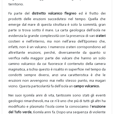
territorio.
Fa parte del
distretto vulcanico flegreo
ed è frutto dei
prodotti delle eruzioni succedutesi nel tempo. Quella che
emerge dal mare di questa struttura è solo la sommità, gran
parte si trova sotto il mare. La carta geologica dell’isola ne
evidenzia la grande complessità con la presenza di vari
crateri
costieri e nell’interno, ma non nell’area dell’Epomeo che,
infatti, non è un vulcano. I numerosi crateri corrispondono ad
altrettante eruzioni, perché, diversamente da quanto si
verifica nella maggior parte dei vulcani che hanno un solo
camino vulcanico da cui fuoriesce il contenuto della camera
magmatica, a Ischia questo è risalito in superficie nel tempo da
condotti sempre diversi, anzi una caratteristica è che le
eruzioni non avvengono mai nello stesso punto, ma magari
vicino. Questa particolarità fa dell’isola un
campo vulcanico.
Nei suoi 150mila anni di vita, tantissimi sono stati gli eventi
geologici rimarchevoli, ma ce n’è uno che più di tutti gli altri ha
modificato e plasmato l’isola come la conosciamo: l’
eruzione
del Tufo verde
, 60mila anni fa. Dopo una sequenza di violente