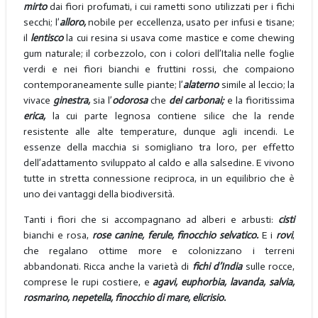
mirto
dai fiori profumati, i cui rametti sono utilizzati per i fichi
secchi; l’
alloro,
nobile per eccellenza, usato per infusi e tisane;
il
lentisco
la cui resina si usava come mastice e come chewing
gum naturale; il corbezzolo, con i colori dell’Italia nelle foglie
verdi e nei fiori bianchi e fruttini rossi, che compaiono
contemporaneamente sulle piante; l’
alaterno
simile al leccio; la
vivace
ginestra,
sia l’
odorosa
che
dei carbonai;
e la fioritissima
erica,
la cui parte legnosa contiene silice che la rende
resistente alle alte temperature, dunque agli incendi. Le
essenze della macchia si somigliano tra loro, per effetto
dell’adattamento sviluppato al caldo e alla salsedine. E vivono
tutte in stretta connessione reciproca, in un equilibrio che è
uno dei vantaggi della biodiversità.
Tanti i fiori che si accompagnano ad alberi e arbusti:
cisti
bianchi e rosa,
rose canine, ferule, finocchio selvatico.
E i
rovi
,
che regalano ottime more e colonizzano i terreni
abbandonati. Ricca anche la varietà di
fichi d’India
sulle rocce,
comprese le rupi costiere, e
agavi, euphorbia, lavanda, salvia,
rosmarino, nepetella, finocchio di mare, elicrisio.