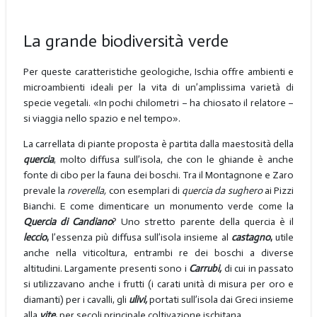
La grande biodiversità verde
Per queste caratteristiche geologiche, Ischia offre ambienti e
microambienti ideali per la vita di un’amplissima varietà di
specie vegetali. «In pochi chilometri – ha chiosato il relatore –
si viaggia nello spazio e nel tempo».
La carrellata di piante proposta è partita dalla maestosità della
quercia
, molto diffusa sull’isola, che con le ghiande è anche
fonte di cibo per la fauna dei boschi. Tra il Montagnone e Zaro
prevale la
roverella,
con esemplari di
quercia da sughero
ai Pizzi
Bianchi. E come dimenticare un monumento verde come la
Quercia di Candiano
? Uno stretto parente della quercia è il
leccio
,
l’essenza più diffusa sull’isola insieme al
castagno
,
utile
anche nella viticoltura, entrambi re dei boschi a diverse
altitudini. Largamente presenti sono i
Carrubi,
di cui in passato
si utilizzavano anche i frutti (i carati unità di misura per oro e
diamanti) per i cavalli, gli
ulivi,
portati sull’isola dai Greci insieme
alla
vite
,
per secoli principale coltivazione ischitana.