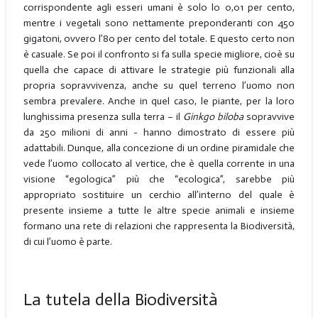
corrispondente agli esseri umani è solo lo 0,01 per cento,
mentre i vegetali sono nettamente preponderanti con 450
gigatoni, ovvero l’80 per cento del totale. E questo certo non
è casuale. Se poi il confronto si fa sulla specie migliore, cioè su
quella che capace di attivare le strategie più funzionali alla
propria sopravvivenza, anche su quel terreno l’uomo non
sembra prevalere. Anche in quel caso, le piante, per la loro
lunghissima presenza sulla terra – il
Ginkgo
biloba
sopravvive
da 250 milioni di anni - hanno dimostrato di essere più
adattabili. Dunque, alla concezione di un ordine piramidale che
vede l’uomo collocato al vertice, che è quella corrente in una
visione “egologica” più che “ecologica”, sarebbe più
appropriato sostituire un cerchio all’interno del quale è
presente insieme a tutte le altre specie animali e insieme
formano una rete di relazioni che rappresenta la Biodiversità,
di cui l’uomo è parte.
La tutela della Biodiversità