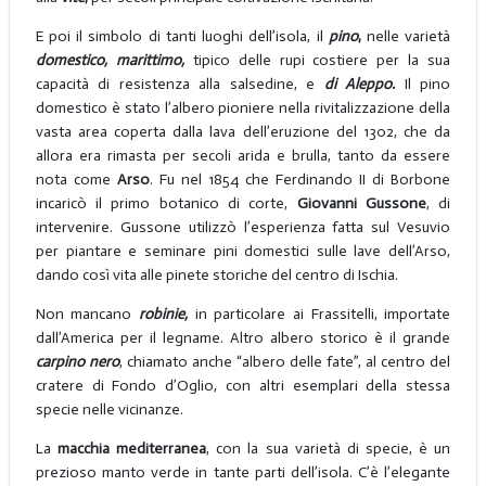
E poi il simbolo di tanti luoghi dell’isola, il
pino
,
nelle varietà
domestico, marittimo,
tipico delle rupi costiere per la sua
capacità di resistenza alla salsedine, e
di Aleppo.
Il pino
domestico è stato l’albero pioniere nella rivitalizzazione della
vasta area coperta dalla lava dell’eruzione del 1302, che da
allora era rimasta per secoli arida e brulla, tanto da essere
nota come
Arso
. Fu nel 1854 che Ferdinando II di Borbone
incaricò il primo botanico di corte,
Giovanni Gussone
, di
intervenire. Gussone utilizzò l’esperienza fatta sul Vesuvio
per piantare e seminare pini domestici sulle lave dell’Arso,
dando così vita alle pinete storiche del centro di Ischia.
Non mancano
robinie,
in particolare ai Frassitelli, importate
dall’America per il legname. Altro albero storico è il grande
carpino nero
, chiamato anche “albero delle fate”, al centro del
cratere di Fondo d’Oglio, con altri esemplari della stessa
specie nelle vicinanze.
La
macchia mediterranea
, con la sua varietà di specie, è un
prezioso manto verde in tante parti dell’isola. C’è l’elegante