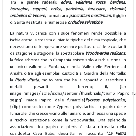
Tra le
piante ruderali:
edera, valeriana rossa, bardana,
borragine, capperi, ortica, parietaria, tarassaco, ciclamini,
ombelico di Venere,
l’ormai raro
pancratium maritimum,
il giglio
di Santa Restituta, e numerose
orchidee selvatiche.
La natura vulcanica con i suoi fenomeni rende possibile a
Ischia anche la crescita di piante tipiche del clima tropicale, che
necessitano di temperature sempre piuttosto calde e costanti
da stagione a stagione: la spettacolare
Woodwardia radicans
,
la felce arborea che in Campania esiste solo a Ischia, ormai in
un unico vallone a Fontana, e nella Valle delle Ferriere ad
Amalfi, oltre agli esemplari custoditi ai Giardini della Mortella;
la
Pteris vittata
, molto rara che ha la capacità di assorbire i
metalli pesanti nel terreno; il
,
{tip
image="images/isole/ischia/sentieri/thumbnails/thumb_Papiro_fu
25.jpg" image_Papiro delle fumarole}
Pycreus polystachius,
{/tip} conosciuto come Cyperus polystachius o papiro delle
fumarole, che cresce vicino alle fumarole, anch’essa una specie
a rischio estinzione come la woodwardia. Una splendida
associazione tra papiro e pteris è stata ritrovata nella
cosiddetta Cava Bubù, descritta nel racconto “
La Pietra