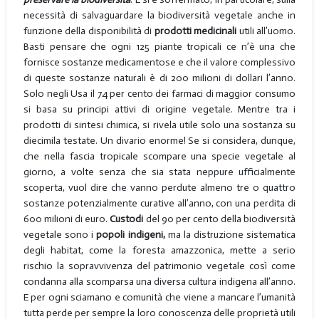
necessità di salvaguardare la biodiversità vegetale anche in
funzione della disponibilità di
prodotti medicinali
utili all’uomo.
Basti pensare che ogni 125 piante tropicali ce n’è una che
fornisce sostanze medicamentose e che il valore complessivo
di queste sostanze naturali è di 200 milioni di dollari l’anno.
Solo negli Usa il 74 per cento dei farmaci di maggior consumo
si basa su principi attivi di origine vegetale. Mentre tra i
prodotti di sintesi chimica, si rivela utile solo una sostanza su
diecimila testate. Un divario enorme! Se si considera, dunque,
che nella fascia tropicale scompare una specie vegetale al
giorno, a volte senza che sia stata neppure ufficialmente
scoperta, vuol dire che vanno perdute almeno tre o quattro
sostanze potenzialmente curative all’anno, con una perdita di
600 milioni di euro.
Custodi
del 90 per cento della biodiversità
vegetale sono i
popoli indigeni,
ma la distruzione sistematica
degli habitat, come la foresta amazzonica, mette a serio
rischio la sopravvivenza del patrimonio vegetale così come
condanna alla scomparsa una diversa cultura indigena all’anno.
E per ogni sciamano e comunità che viene a mancare l’umanità
tutta perde per sempre la loro conoscenza delle proprietà utili