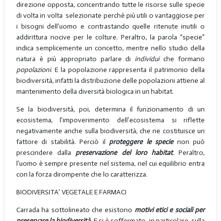
direzione opposta, concentrando tutte le risorse sulle specie
di volta in volta selezionate perchè più utili o vantaggiose per
i bisogni dell’uomo e contrastando quelle ritenute inutili o
addirittura nocive per le colture. Peraltro, la parola “specie”
indica semplicemente un concetto, mentre nello studio della
natura è più appropriato parlare di
individui
che formano
popolazioni
. E la popolazione rappresenta il patrimonio della
biodiversità, infatti la distribuzione delle popolazioni attiene al
mantenimento della diversità biologica in un habitat.
Se la biodiversità, poi, determina il funzionamento di un
ecosistema, l’impoverimento dell’ecosistema si riflette
negativamente anche sulla biodiversità, che ne costituisce un
fattore di stabilità. Perciò il
proteggere le specie
non può
prescindere dalla
preservazione del loro habitat
. Peraltro,
l’uomo è sempre presente nel sistema, nel cui equilibrio entra
con la forza dirompente che lo caratterizza.
BIODIVERSITA’ VEGETALE E FARMACI
Carrada ha sottolineato che esistono
motivi etici e sociali per
preservare la biodiversità
. E si è soffermato, in particolare, sulla