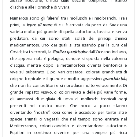
aluzze nostrane, diffusi sulle secche compreso il Banco
d’Ischia e alle Formiche di Vivara.
Numerosi sono gli “alieni” tra i molluschi e i nudibranchi. Tra i
primi, la
lepre di mare
di cui è arrivata da poco da Suez una
varietà molto più grande di quella autoctona, tossica e senza
predatori, da cui sono stati isolati dei principi chimici
medicamentosi, uno dei quali si sta usando per la cura del
Covid; tra i secondi, la
Godiva quadricolor
dall’Oceano Indiano,
che appena nata è pelagica, dunque si sposta nella colonna
d’acqua, mentre dopo la metamorfosi diventa bentonica e
vive sul substrato. E poi vari crostacei: colorati granchietti di
origine tropicale e il grande e molto aggressivo
granchio blu
,
che non ha competitori e si riproduce molto velocemente. Di
grande impatto visivo, di colori vivaci e delle più varie forme,
gli ammassi di migliaia di uova di molluschi tropicali oggi
presenti nel nostro mare. Che poco a poco stanno
diventando “nostre”, così come è accaduto per tante altre
specie animali o vegetali che nel tempo sono entrate nel
Mediterraneo, colonizzandolo e diventandone autoctone.
Equilibri in continuo divenire per una sempre più ricca