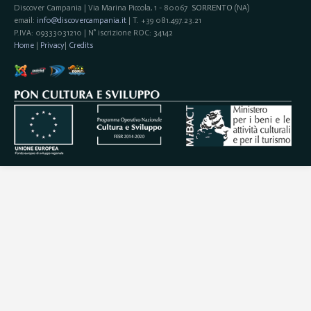
Discover Campania | Via Marina Piccola, 1 - 80067
SORRENTO
(NA)
email:
info@discovercampania.it
| T. +39 081.497.23.21
P.IVA: 09333031210 | N° iscrizione ROC: 34142
Home
|
Privacy
|
Credits