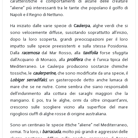
caratteristiche e comportamenti di alcune delle creature
“aliene” più interessanti tra le tante che popolano il golfo di
Napoli e il Regno di Nettuno.
Ha iniziato dalle varie specie di
Caulerpa
, alghe verdi che si
sono velocemente diffuse, suscitando soprattutto all’inizio,
dopo la loro scoperta, grandi preoccupazioni per il loro
impatto sulle specie preesistenti e sulla stessa Posidonia.
Dalla
racemosa
dal Mar Rosso, alla
taxifolia
forse sfuggita
dall’Acquario di Monaco, alla
prolifera
che è l’unica tipica del
Mediterraneo. Le Caulerpa producono sostanze chimiche
tossiche, le
caulerperine,
che sono modificate da una specie, il
Lobiger
serradifalci
, un gasteropode detto anche lumaca di
mare che se ne nutre. Come sembra che siano responsabili
dell’indurimento alla cottura dei saraghi maggiori che la
mangiano. E poi, tra le alghe, ormi da oltre cinquant’anni,
crescono sulle scogliere vicino alla superficie del mare
rigogliosi ciuffi di alghe rosse di origine australiana.
Sono un centinaio le specie ittiche “aliene” nel Mediterraneo,
ormai. Tra loro, i
barracuda
, molto più grandi e aggressivi delle