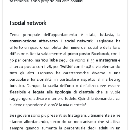
testimonial sono proprio dei volti comuni.
I social network
Tema principale dell’appuntamento è stata, tuttavia, la
comunicazione attraverso i social network
. Tagliabue ha
offerto un quadro completo dei numerosi social e della loro
diffusione. Resta saldamente al
primo posto Facebook
, con il
36 per cento, ma
You Tube
segui da vicino al 35 e
Instagram
è
al terzo posto con il 28, poi
Twitter
con il 10,8 e via elencando
tutti gli altri. Ognuno ha caratteristiche diverse e una
particolare funzionalità, in particolare rispetto al marketing
turistico. Dunque, la
scelta
dell’uno o dell’altro deve essere
flessibile
e
legata alla tipologia di clientela
che si vuole
raggiungere, attivare e tenere fedele. Quindi la domanda a cui
si deve rispondere è: dov’è la mia clientela?
Se i giovani sono più presenti su Instagram, ultimamente se ne
stanno allontanando, secondo un meccanismo che si attiva
sempre quando aumenta la percentuale degli adulti in un