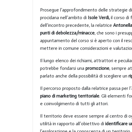
Prosegue l’approfondimento delle strategie di ma
procidana nell’ambito di
Isole Verdi,
il corso d
dell’incontro precedente, la relatrice
Antonella
punti di debolezza/minacce
, che sono i presup
appuntamento del corso si è aperto con il resoc
mettere in comune considerazioni e valutazioni p
Il lungo elenco dei richiami, attrattori e peculi
potrebbe fondarsi una
promozione
, sempre at
parlato anche della possibilità di scegliere un
r
Il percorso proposto dalla relatrice passa per l’
piano di marketing territoriale
. Gli elementi f
e coinvolgimento di tutti gli attori.
Il territorio deve essere sempre al centro di o
utilità in rapporto all’obiettivo di
identificare 
l’esplorazione e la conoscenza di un territorio.