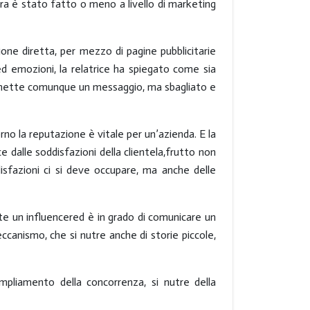
nora è stato fatto o meno a livello di marketing
one diretta,
per mezzo di pagine pubblicitarie
 ed emozioni, la relatrice ha spiegato come
sia
rasmette comunque un messaggio, ma sbagliato e
rno la reputazione è vitale per un’azienda. E la
ce dalle
soddisfazioni
della clientela,frutto non
disfazioni ci si deve occupare, ma anche delle
nte un
influencer
ed è in grado di comunicare un
eccanismo, che si nutre anche di storie piccole,
mpliamento della concorrenza, si nutre della