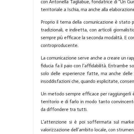
con
Antonella
Tagliabue
, fondatrice di “Un Gu
territoriale a Ischia, ma anche alla elaborazion
Proprio il tema della comunicazione è stato 
tradizionali, e
indiretta
, con articoli giornal
sempre più efficace la seconda
modalità. E c
controproducente.
La comunicazione serve anche a creare un
rap
fiducia fa il paio con l’
affidabilità
. Entrambe so
solo delle esperienze fatte, ma anche dell
insoddisfazioni che, quando esplicitate, consent
Un metodo sempre efficace per raggiungerli è
territorio e di farlo in modo tanto convincente
da diffondere tra tutti.
L’attenzione si è poi soffermata sul
market
valorizzazione dell’ambito locale, con strumen