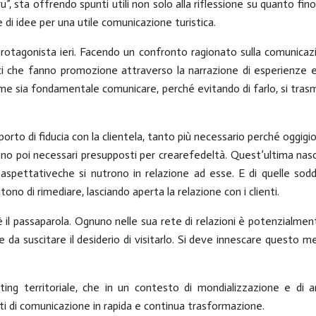
ru”, sta offrendo spunti utili non solo alla riflessione su quanto fi
e di idee per una utile comunicazione turistica.
protagonista ieri. Facendo un confronto ragionato sulla
comunicazi
istici che fanno promozione attraverso la narrazione di esperienze
ome sia
fondamentale comunicare
, perché evitando di farlo, si t
porto di fiducia con
la clientela, tanto più necessario perché oggigio
no poi necessari presupposti per creare
fedeltà
. Quest’ultima nas
e
aspettative
che si nutrono in relazione ad esse. E di quelle sod
ono di rimediare, lasciando aperta la relazione con i clienti.
 il
passaparola
.
Ognuno nelle sua rete di relazioni è potenzialme
 da suscitare il desiderio di visitarlo. Si deve innescare questo m
ing territoriale
,
che in un contesto di mondializzazione e di a
ti di comunicazione in rapida e continua trasformazione.