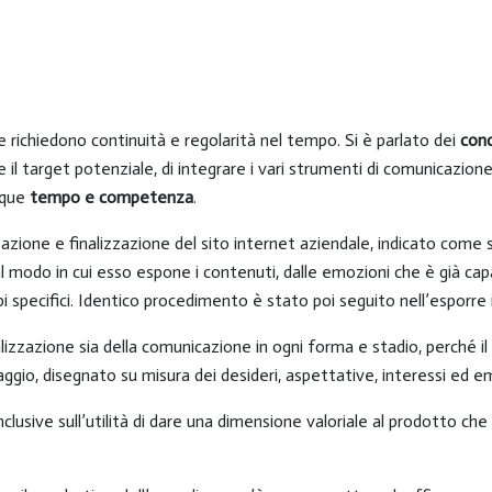
e richiedono continuità e regolarità nel tempo. Si è parlato dei
conc
are il target potenziale, di integrare i vari strumenti di comunicazi
nque
tempo e competenza
.
deazione e finalizzazione del sito internet aziendale, indicato come
al modo in cui esso espone i contenuti, dalle emozioni che è già capa
pi specifici. Identico procedimento è stato poi seguito nell’esporre
nalizzazione sia della comunicazione in ogni forma e stadio, perché i
viaggio, disegnato su misura dei desideri, aspettative, interessi ed e
lusive sull’utilità di dare una dimensione valoriale al prodotto ch