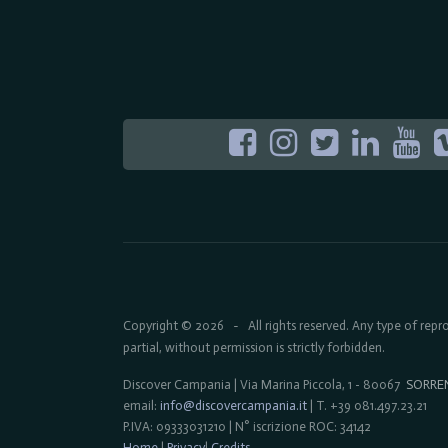
Copyright © 2026
All rights reserved. Any type of rep
-
partial, without permission is strictly forbidden.
Discover Campania | Via Marina Piccola, 1 - 80067
SORRE
email:
info@discovercampania.it
| T. +39 081.497.23.21
P.IVA: 09333031210 | N° iscrizione ROC: 34142
Home
|
Privacy
|
Credits