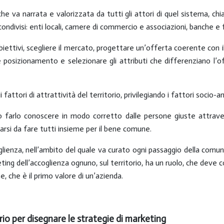
che va narrata e valorizzata da tutti gli attori di quel sistema, ch
condivisi
: enti locali, camere di commercio e associazioni, banche e f
iettivi, scegliere il mercato, progettare un’offerta coerente con il
 posizionamento e selezionare gli attributi che
differenziano l’o
attori di attrattività del territorio, privilegiando i fattori socio-a
o farlo conoscere in modo corretto dalle persone giuste attraver
arsi da fare tutti insieme per il bene comune.
glienza
, nell’ambito del quale va curato ogni passaggio della comuni
eting dell’accoglienza
ognuno
, sul territorio,
ha un ruolo
, che deve c
ne
, che è il
primo valore di un’azienda.
orio per disegnare le strategie di marketing