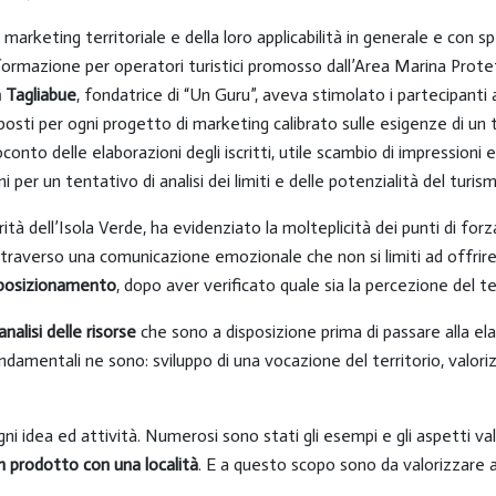
rketing territoriale e della loro applicabilità in generale e con spe
i formazione per operatori turistici promosso dall’Area Marina Pro
 Tagliabue
, fondatrice di “Un Guru”, aveva stimolato i partecipanti 
posti per ogni progetto di marketing calibrato sulle esigenze di un t
onto delle elaborazioni degli iscritti, utile scambio di impressioni 
er un tentativo di analisi dei limiti e delle potenzialità del turismo
arità dell’Isola Verde, ha evidenziato la molteplicità dei punti di forz
traverso una comunicazione emozionale che non si limiti ad offrire un
iposizionamento
, dopo aver verificato quale sia la percezione del t
analisi delle risorse
che sono a disposizione prima di passare alla e
ondamentali ne sono: sviluppo di una vocazione del territorio, valori
gni idea ed attività. Numerosi sono stati gli esempi e gli aspetti va
un prodotto con una località
. E a questo scopo sono da valorizzare 