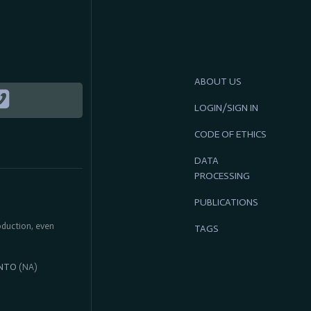
ABOUT US
LOGIN/SIGN IN
CODE OF ETHICS
DATA
PROCESSING
PUBLICATIONS
roduction, even
TAGS
NTO
(NA)