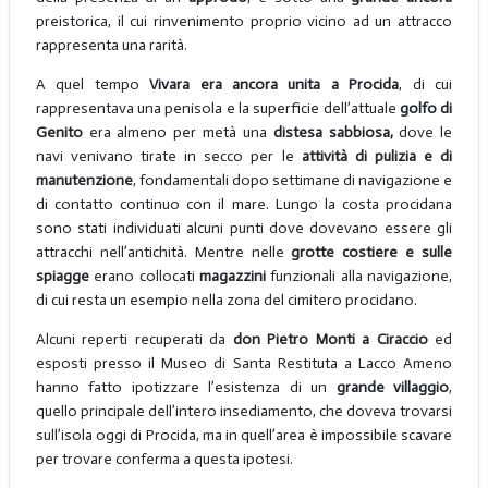
preistorica, il cui rinvenimento proprio vicino ad un attracco
rappresenta una rarità.
A quel tempo
Vivara era ancora unita a Procida
, di cui
rappresentava una penisola e la superficie dell’attuale
golfo di
Genito
era almeno per metà una
distesa sabbiosa,
dove le
navi venivano tirate in secco per le
attività di pulizia e di
manutenzione
, fondamentali dopo settimane di navigazione e
di contatto continuo con il mare. Lungo la costa procidana
sono stati individuati alcuni punti dove dovevano essere gli
attracchi nell’antichità. Mentre nelle
grotte costiere e sulle
spiagge
erano collocati
magazzini
funzionali alla navigazione,
di cui resta un esempio nella zona del cimitero procidano.
Alcuni reperti recuperati da
don Pietro Monti a Ciraccio
ed
esposti presso il Museo di Santa Restituta a Lacco Ameno
hanno fatto ipotizzare l’esistenza di un
grande villaggio
,
quello principale dell’intero insediamento, che doveva trovarsi
sull’isola oggi di Procida, ma in quell’area è impossibile scavare
per trovare conferma a questa ipotesi.