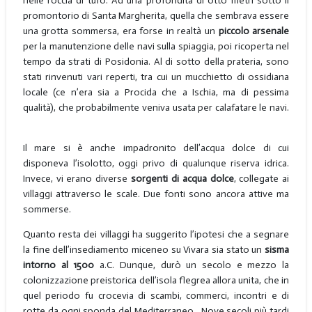
nelle roccia di tufo. Ad una profondità di otto metri sotto il
promontorio di Santa Margherita, quella che sembrava essere
una grotta sommersa, era forse in realtà un
piccolo arsenale
per la manutenzione delle navi sulla spiaggia, poi ricoperta nel
tempo da strati di Posidonia. Al di sotto della prateria, sono
stati rinvenuti vari reperti, tra cui un mucchietto di ossidiana
locale (ce n’era sia a Procida che a Ischia, ma di pessima
qualità), che probabilmente veniva usata per calafatare le navi.
Il mare si è anche impadronito dell’acqua dolce di cui
disponeva l’isolotto, oggi privo di qualunque riserva idrica.
Invece, vi erano diverse
sorgenti di acqua dolce
, collegate ai
villaggi attraverso le scale. Due fonti sono ancora attive ma
sommerse.
Quanto resta dei villaggi ha suggerito l’ipotesi che a segnare
la fine dell’insediamento miceneo su Vivara sia stato un
sisma
intorno al 1500
a.C. Dunque, durò un secolo e mezzo la
colonizzazione preistorica dell’isola flegrea allora unita, che in
quel periodo fu crocevia di scambi, commerci, incontri e di
rotte da ogni sponda del Mediterraneo. Nove secoli più tardi