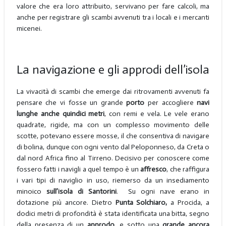
valore che era loro attribuito, servivano per fare calcoli, ma
anche per registrare gli scambi avvenuti tra i locali e i mercanti
micenei.
La navigazione e gli approdi dell’isola
La vivacità di scambi che emerge dai ritrovamenti avvenuti fa
pensare che vi fosse un grande
porto
per accogliere
navi
lunghe anche quindici metri
, con remi e vela. Le vele erano
quadrate, rigide, ma con un complesso movimento delle
scotte, potevano essere mosse, il che consentiva di navigare
di bolina, dunque con ogni vento dal Peloponneso, da Creta o
dal nord Africa fino al Tirreno. Decisivo per conoscere come
fossero fatti i navigli a quel tempo è un
affresco
, che raffigura
i vari tipi di naviglio in uso, riemerso da un insediamento
minoico
sull’isola di Santorini
. Su ogni nave erano in
dotazione più ancore. Dietro
Punta Solchiaro,
a Procida, a
dodici metri di profondità è stata identificata una bitta, segno
della presenza di un
approdo
, e sotto una
grande ancora