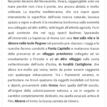
Nei primi decenni del Novecento, Vivara, raggiungibile solo via
mare perché non c’era il ponte, era ancora abitata e molto
coltivata. La macchia mediterranea, che ora copre quasi
interamente la superficie dell’isola riserva naturale, lasciava
spazio a vigne e uliveti. E la residenza borbonica sulla sommità
era collegata ad altri edifici, tutti legati all’attività agricola. Fu in
quel contesto che nel 1933 operò Buchner, laureando
all’Università La Sapienza di Roma con una
tesi sulla vita e le
dimore nelle Isole flegree
nel periodo pre-classico. I saggi e le
ricerche furono condotti a
Punta Capitello
e rivelarono tracce
della presenza di un
villaggio preistorico
collegato ad un
insediamento a Procida e ad
un altro villaggio
sulla costa
settentrionale dell’isola d’Ischia,
in località Castiglione
, che
allora era molto più vicina, tanto da poter essere raggiunta
con qualunque imbarcazione. Tra i frammenti ceramici, in
particolare, ne trovò qualcuno da oggetti modellati col tornio
e dipinti, provenienti dalla
Grecia
. Non quella dell’VIII secolo,
all’origine della colonizzazione euboica a cui in seguito si
sarebbe completamente dedicato, ma quella assai più antica di
Pilo,
Micene
eTirinto: la Grecia cantata da Omero.