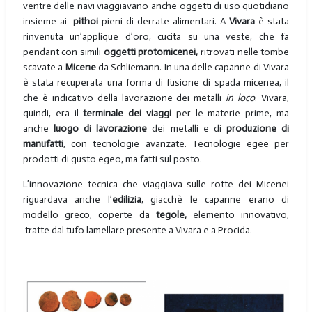
ventre delle navi viaggiavano anche oggetti di uso quotidiano
insieme ai
pithoi
pieni di derrate alimentari. A
Vivara
è stata
rinvenuta un’applique d’oro, cucita su una veste, che fa
pendant con simili
oggetti protomicenei,
ritrovati nelle tombe
scavate a
Micene
da Schliemann. In una delle capanne di Vivara
è stata recuperata una forma di fusione di spada micenea, il
che è indicativo della lavorazione dei metalli
in loco
. Vivara,
quindi, era il
terminale dei viaggi
per le materie prime, ma
anche
luogo di lavorazione
dei metalli e di
produzione di
manufatti
, con tecnologie avanzate. Tecnologie egee per
prodotti di gusto egeo, ma fatti sul posto.
L’innovazione tecnica che viaggiava sulle rotte dei Micenei
riguardava anche l’
edilizia
, giacchè le capanne erano di
modello greco, coperte da
tegole,
elemento innovativo,
tratte dal tufo lamellare presente a Vivara e a Procida.