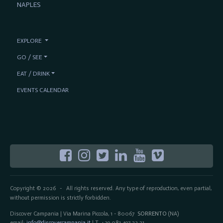
NAPLES
EXPLORE
GO / SEE
EAT / DRINK
EVENTS CALENDAR
Copyright © 2026
All rights reserved. Any type of reproduction, even partial,
-
without permission is strictly forbidden.
Discover Campania | Via Marina Piccola, 1 - 80067
SORRENTO
(NA)
email:
info@discovercampania.it
| T. +39 081.497.23.21