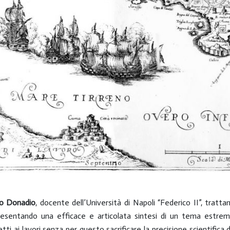
lo Donadio
, docente dell’Università di Napoli “Federico II”, tratta
i, presentando una efficace e articolata sintesi di un tema estr
tti ai lavori senza per questo sacrificare la precisione scientific