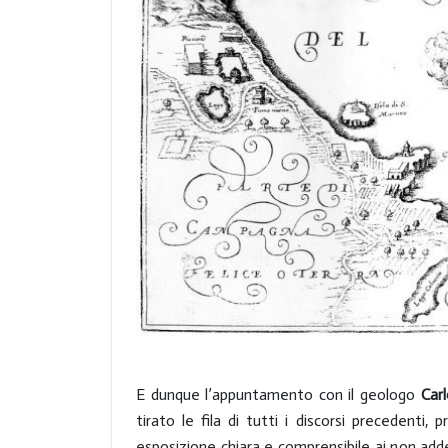
E dunque l’appuntamento con il geologo
Car
tirato le fila di tutti i discorsi precedent
esposizione chiara e comprensibile ai non adde