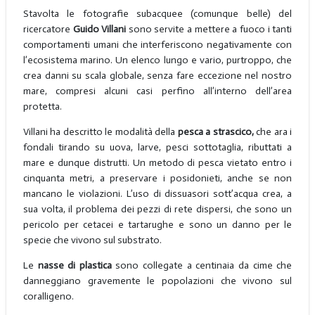
Stavolta le fotografie subacquee (comunque belle) del
ricercatore
Guido Villani
sono servite a mettere a fuoco i tanti
comportamenti umani che interferiscono negativamente con
l’ecosistema marino. Un elenco lungo e vario, purtroppo, che
crea danni su scala globale, senza fare eccezione nel nostro
mare, compresi alcuni casi perfino all’interno dell’area
protetta.
Villani ha descritto le modalità della
pesca a strascico,
che ara i
fondali tirando su uova, larve, pesci sottotaglia, ributtati a
mare e dunque distrutti. Un metodo di pesca vietato entro i
cinquanta metri, a preservare i posidonieti, anche se non
mancano le violazioni. L’uso di dissuasori sott’acqua crea, a
sua volta, il problema dei pezzi di rete dispersi, che sono un
pericolo per cetacei e tartarughe e sono un danno per le
specie che vivono sul substrato.
Le
nasse di plastica
sono collegate a centinaia da cime che
danneggiano gravemente le popolazioni che vivono sul
coralligeno.