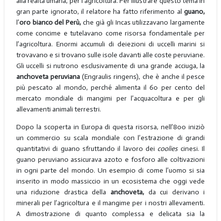
alla realtà umana, per l’agricoltura. Per illustrare questo tema in
gran parte ignorato, il relatore ha fatto riferimento al
guano,
l’
oro bianco del Perù,
che già gli Incas utilizzavano largamente
come concime e tutelavano come risorsa fondamentale per
l’agricoltura. Enormi accumuli di deiezioni di uccelli marini si
trovavano e si trovano sulle isole davanti alle coste peruviane.
Gli uccelli si nutrono esclusivamente di una grande acciuga, la
anchoveta peruviana
(Engraulis ringens), che è anche il pesce
più pescato al mondo, perché alimenta il 60 per cento del
mercato mondiale di mangimi per l’acquacoltura e per gli
allevamenti animali terrestri.
Dopo la scoperta in Europa di questa risorsa, nell’800 iniziò
un commercio su scala mondiale con l’estrazione di grandi
quantitativi di guano sfruttando il lavoro dei
coolies
cinesi. Il
guano peruviano assicurava azoto e fosforo alle coltivazioni
in ogni parte del mondo. Un esempio di come l’uomo si sia
inserito in modo massiccio in un ecosistema che oggi vede
una riduzione drastica della
anchoveta,
da cui derivano i
minerali per l’agricoltura e il mangime per i nostri allevamenti.
A dimostrazione di quanto complessa e delicata sia la