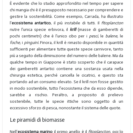
È evidente che lo studio approfondito nel tempo per sapere
chi mangia chi è il presupposto necessario per comprendere e
gestire la sostenibilità. Come esempio, Carrada, ha illustrato
l’
ecosistema antartico
, il più instabile di tutti. Il
fitoplancton
nutre l’unica specie erbivora, il
krill
(masse di gamberetti di
pochi centimetri) che è l’unico cibo per i
pesci
, le
balene,
le
foche,
i
pinguini.
Finora, il krill è rimasto disponibile in quantità
sufficienti per alimentare tutte queste specie carnivore, tanto
più a seguito della diminuzione del numero delle balene. Ma da
qualche tempo in Giappone è stato scoperto che il carapace
dei gamberetti antartici contiene una sostanza usata nella
chirurgia estetica, perché cancella le cicatrici, e questo sta
portando ad un consumo elevato. Se il krill non fosse gestito
in modo sostenibile, tutto l’ecosistema che da esso dipende,
sarebbe a rischio. Peraltro, a proposito di prelievo
sostenibile, tutte le specie ittiche sono oggetto di un
eccessivo sforzo di pesca, nonostante il sistema delle quote.
Le piramidi di biomasse
Nell’
ecosistema marino
il primo anello è il
fitoplancton
, poi lo