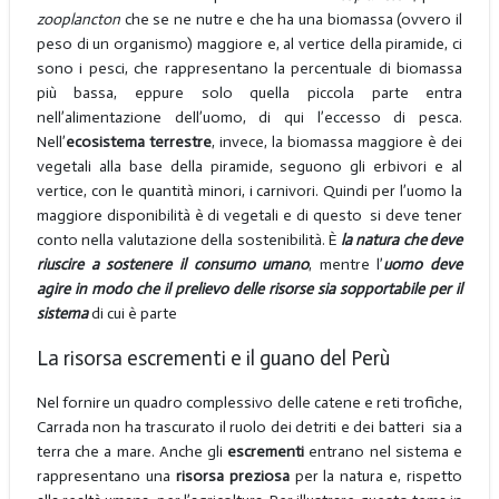
zooplancton
che se ne nutre e che ha una biomassa (ovvero il
peso di un organismo) maggiore e, al vertice della piramide, ci
sono i pesci, che rappresentano la percentuale di biomassa
più bassa, eppure solo quella piccola parte entra
nell’alimentazione dell’uomo, di qui l’eccesso di pesca.
Nell’
ecosistema terrestre
, invece, la biomassa maggiore è dei
vegetali alla base della piramide, seguono gli erbivori e al
vertice, con le quantità minori, i carnivori. Quindi per l’uomo la
maggiore disponibilità è di vegetali e di questo si deve tener
conto nella valutazione della sostenibilità. È
la natura che deve
riuscire a sostenere il consumo umano
, mentre l’
uomo deve
agire in modo che il prelievo delle risorse sia sopportabile per il
sistema
di cui è parte
La risorsa escrementi e il guano del Perù
Nel fornire un quadro complessivo delle catene e reti trofiche,
Carrada non ha trascurato il ruolo dei detriti e dei batteri sia a
terra che a mare. Anche gli
escrementi
entrano nel sistema e
rappresentano una
risorsa preziosa
per la natura e, rispetto