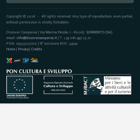
Copyright © 2026
All rights reserved. Any type of reproduction, even partial,
-
without permission is strictly forbidden.
Discover Campania | Via Marina Piccola, 1 - 80067
SORRENTO
(NA)
email:
info@discovercampania.it
| T. +39 081.497.23.21
P.IVA: 09333031210 | N° iscrizione ROC: 34142
Home
|
Privacy
|
Credits