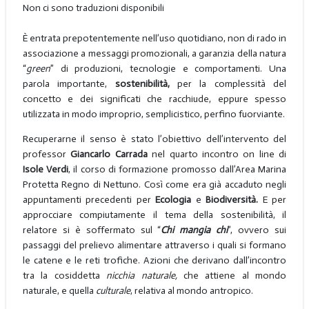
Non ci sono traduzioni disponibili
È entrata prepotentemente nell’uso quotidiano, non di rado in
associazione a messaggi promozionali, a garanzia della natura
“
green
” di produzioni, tecnologie e comportamenti. Una
parola importante,
sostenibilità,
per la complessità del
concetto e dei significati che racchiude, eppure spesso
utilizzata in modo improprio, semplicistico, perfino fuorviante.
Recuperarne il senso è stato l’obiettivo dell’intervento del
professor
Giancarlo Carrada
nel quarto incontro on line di
Isole Verdi
, il corso di formazione promosso dall’Area Marina
Protetta Regno di Nettuno. Così come era già accaduto negli
appuntamenti precedenti per
Ecologia
e
Biodiversità.
E per
approcciare compiutamente il tema della sostenibilità, il
relatore si è soffermato sul “
Chi mangia chi
”, ovvero sui
passaggi del prelievo alimentare attraverso i quali si formano
le catene e le reti trofiche. Azioni che derivano dall’incontro
tra la cosiddetta
nicchia naturale,
che attiene al mondo
naturale, e quella
culturale
, relativa al mondo antropico.