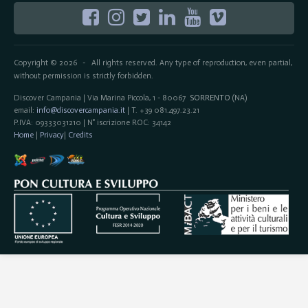
Copyright © 2026
All rights reserved. Any type of reproduction, even partial,
-
without permission is strictly forbidden.
Discover Campania | Via Marina Piccola, 1 - 80067
SORRENTO
(NA)
email:
info@discovercampania.it
| T. +39 081.497.23.21
P.IVA: 09333031210 | N° iscrizione ROC: 34142
Home
|
Privacy
|
Credits