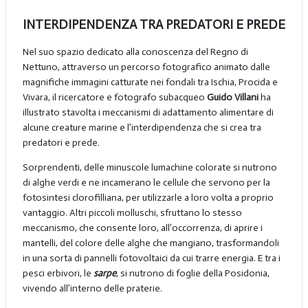
INTERDIPENDENZA TRA PREDATORI E PREDE
Nel suo spazio dedicato alla conoscenza del Regno di
Nettuno, attraverso un percorso fotografico animato dalle
magnifiche immagini catturate nei fondali tra Ischia, Procida e
Vivara, il ricercatore e fotografo subacqueo
Guido Villani
ha
illustrato stavolta i meccanismi di adattamento alimentare di
alcune creature marine e l’interdipendenza che si crea tra
predatori e prede.
Sorprendenti, delle minuscole lumachine colorate si nutrono
di alghe verdi e ne incamerano le cellule che servono per la
fotosintesi clorofilliana, per utilizzarle a loro volta a proprio
vantaggio. Altri piccoli molluschi, sfruttano lo stesso
meccanismo, che consente loro, all’occorrenza, di aprire i
mantelli, del colore delle alghe che mangiano, trasformandoli
in una sorta di pannelli fotovoltaici da cui trarre energia. E tra i
pesci erbivori, le
sarpe
, si nutrono di foglie della Posidonia,
vivendo all’interno delle praterie.