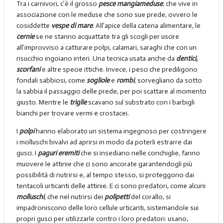
Tra i carnivori, c’è il grosso
pesce mangiameduse
, che vive in
associazione con le meduse che sono sue prede, ovvero le
cosiddette
vespe di mare
. All’apice della catena alimentare, le
cernie
se ne stanno acquattate tra gli scogli per uscire
all’improvviso a catturare polpi, calamari, saraghi che con un
risucchio ingoiano interi. Una tecnica usata anche da
dentici,
scorfani
e altre specie ittiche. Invece, i pesci che prediligono
fondali sabbiosi, come
sogliole
e
rombi
, sorvegliano da sotto
la sabbia il passaggio delle prede, per poi scattare al momento
giusto. Mentre le
triglie
scavano sul substrato con i barbigli
bianchi per trovare vermi e crostacei.
I
polpi
hanno elaborato un sistema ingegnoso per costringere
i molluschi bivalvi ad aprirsi in modo da poterli estrarre dai
gusci. I
paguri eremiti
che si insediano nelle conchiglie, fanno
muovere le attinie che ci sono ancorate garantendogli più
possibilità di nutrirsi e, al tempo stesso, si proteggono dai
tentacoli urticanti delle attinie. E ci sono predatori, come alcuni
molluschi
, che nel nutrirsi dei
polipetti
del corallo, si
impadroniscono delle loro cellule urticanti, sistemandole sui
propri gusci per utilizzarle contro i loro predatori: usano,