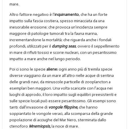
mare.
Altro fattore negativo è l’
inquinamento
, che ha un forte
impatto sulla fascia costiera, spesso minacciata da una
inesorabile erosione; che provoca un’incidenza sempre
maggiore di patologie tumorali tra la fauna marina,
incrementandone la mortalità; che riguarda anche i fondali
profondi, utilizzati per il
dumping seas
, ovvero il seppellimento
in mare di rifiuti tossici e scorie nucleari, con un pesantissimo
impatto a mare anche nel lungo periodo.
Poi ci sono le specie
aliene:
ogni anno più di tremila specie
diverse viaggiano da un mare all’altro nelle acque di sentina
delle grandi navi, da minuscole particelle di zooplancton a
esemplari ben maggiori. Una volta scaricate con l’acqua nei
luoghi di approdo, il loro impatto sugli equilibri preesistenti e
sulle specie locali può essere pesantissimo. Gli esempi sono
tanti: dall’invasione di
vongole filippine,
che hanno
soppiantato le vongole veraci, alla scomparsa della grande
popolazione di acciughe del Mar Nero, sterminata dallo
ctenoforo
Mnemiopsis,
la noce di mare.