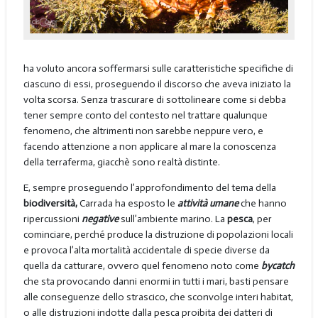
ha voluto ancora soffermarsi sulle caratteristiche specifiche di
ciascuno di essi, proseguendo il discorso che aveva iniziato la
volta scorsa. Senza trascurare di sottolineare come si debba
tener sempre conto del contesto nel trattare qualunque
fenomeno, che altrimenti non sarebbe neppure vero, e
facendo attenzione a non applicare al mare la conoscenza
della terraferma, giacchè sono realtà distinte.
E, sempre proseguendo l’approfondimento del tema della
biodiversità,
Carrada ha esposto le
attività umane
che hanno
ripercussioni
negative
sull’ambiente marino. La
pesca
, per
cominciare, perché produce la distruzione di popolazioni locali
e provoca l’alta mortalità accidentale di specie diverse da
quella da catturare, ovvero quel fenomeno noto come
bycatch
che sta provocando danni enormi in tutti i mari, basti pensare
alle conseguenze dello strascico, che sconvolge interi habitat,
o alle distruzioni indotte dalla pesca proibita dei datteri di