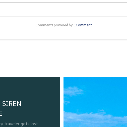
Comments powered by
CComment
 SIREN
E
 traveler gets lost