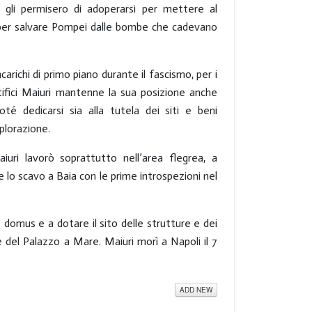
gli permisero di adoperarsi per mettere al
 e per salvare Pompei dalle bombe che cadevano
arichi di primo piano durante il fascismo, per i
ntifici Maiuri mantenne la sua posizione anche
té dedicarsi sia alla tutela dei siti e beni
splorazione.
iuri lavorò soprattutto nell’area flegrea, a
re lo scavo a Baia con le prime introspezioni nel
le domus e a dotare il sito delle strutture e dei
s e del Palazzo a Mare. Maiuri morì a Napoli il 7
ADD NEW