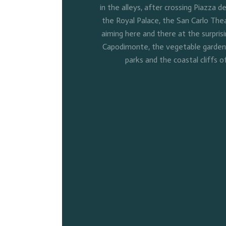
in the alleys, after crossing Piazza de
the Royal Palace, the San Carlo Thea
aiming here and there at the surpris
Capodimonte, the vegetable gardens 
parks and the coastal cliffs o