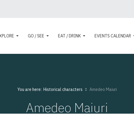
XPLORE
GO / SEE
EAT / DRINK
EVENTS CALENDAR
You are here:
Historical characters
Amedeo Maiuri
Amedeo Maiuri
FAMOUS PEOPLE
Hits: 9784