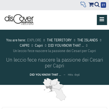
IT
You are here:
EXPLORE
THE TERRITORY
THE ISLANDS
CAPRI
Capri
DID YOU KNOW THAT ...
Un leccio fece nascere la passione dei Cesari per Capri
Un leccio fece nascere la passione dei Cesari
per Capri
DID YOU KNOW THAT ...
Hits: 6156