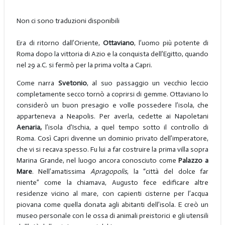
Non ci sono traduzioni disponibili
Era di ritorno dall’Oriente,
Ottaviano
, l’uomo più potente di
Roma dopo la vittoria di Azio e la conquista dell’Egitto, quando
nel 29 a.C. si fermò per la prima volta a Capri.
Come narra
Svetonio
, al suo passaggio un vecchio leccio
completamente secco tornò a coprirsi di gemme. Ottaviano lo
considerò un buon presagio e volle possedere l’isola, che
apparteneva a Neapolis. Per averla, cedette ai Napoletani
Aenaria,
l’isola d’Ischia, a quel tempo sotto il controllo di
Roma. Così Capri divenne un dominio privato dell’imperatore,
che vi si recava spesso. Fu lui a far costruire la prima villa sopra
Marina Grande, nel luogo ancora conosciuto come
Palazzo a
Mare
. Nell’amatissima
Apragopolis
, la “città del dolce far
niente” come la chiamava, Augusto fece edificare altre
residenze vicino al mare, con capienti cisterne per l’acqua
piovana come quella donata agli abitanti dell’isola. E creò un
museo personale con le ossa di animali preistorici e gli utensili