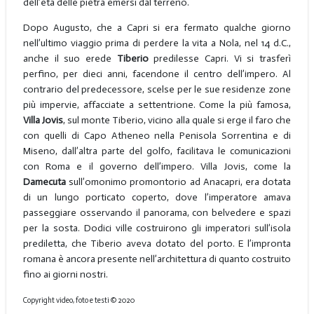
dell’età delle pietra emersi dal terreno.
Dopo Augusto, che a Capri si era fermato qualche giorno
nell’ultimo viaggio prima di perdere la vita a Nola, nel 14 d.C.,
anche il suo erede
Tiberio
predilesse Capri. Vi si trasferì
perfino, per dieci anni, facendone il centro dell’impero. Al
contrario del predecessore, scelse per le sue residenze zone
più impervie, affacciate a settentrione. Come la più famosa,
Villa Jovis
, sul monte Tiberio, vicino alla quale si erge il faro che
con quelli di Capo Atheneo nella Penisola Sorrentina e di
Miseno, dall’altra parte del golfo, facilitava le comunicazioni
con Roma e il governo dell’impero. Villa Jovis, come la
Damecuta
sull’omonimo promontorio ad Anacapri, era dotata
di un lungo porticato coperto, dove l’imperatore amava
passeggiare osservando il panorama, con belvedere e spazi
per la sosta. Dodici ville costruirono gli imperatori sull’isola
prediletta, che Tiberio aveva dotato del porto. E l’impronta
romana è ancora presente nell’architettura di quanto costruito
fino ai giorni nostri.
Copyright video, foto e testi © 2020