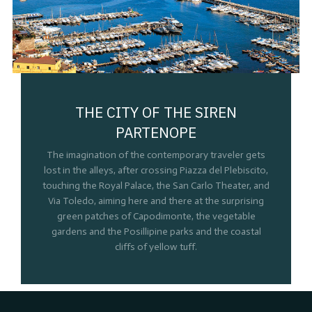
THE CITY OF THE SIREN
PARTENOPE
The imagination of the contemporary traveler gets
lost in the alleys, after crossing Piazza del Plebiscito,
touching the Royal Palace, the San Carlo Theater, and
Via Toledo, aiming here and there at the surprising
green patches of Capodimonte, the vegetable
gardens and the Posillipine parks and the coastal
cliffs of yellow tuff.