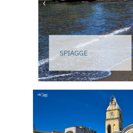
‹
SPIAGGE
Dalla più famosa, set del film
“Il postino”, alla più amata dagli
isolani, in ogni parte della
costa si allungano le belle
spiagge di sabbia procidane.