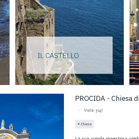
IL CASTELLO
La più recente storia come
carcere iniziata nell’800 ha
offuscato il ricordo del
castello dei nobili D’Avalos e
PROCIDA - Chiesa di
della residenza estiva dei primi
re Borbone.
Visite: 3147
Chiese
La sua cupola maestosa contrib