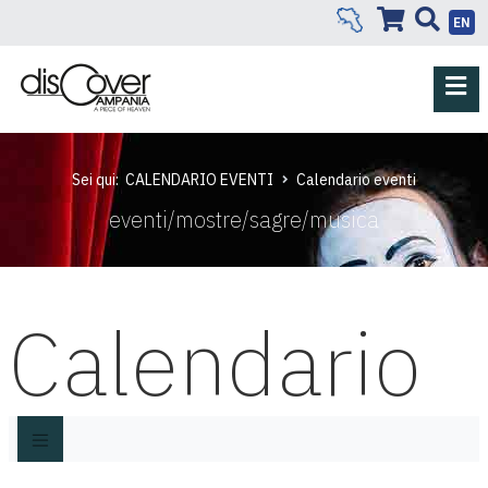
EN
Sei qui:
CALENDARIO EVENTI
Calendario eventi
eventi/mostre/sagre/musica
Calendario