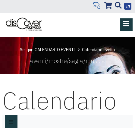
EN
Sei qui:
CALENDARIO EVENTI
Calendario eventi
eventi/mostre/sagre/musica
Calendario