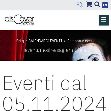
EN
Sei qui:
CALENDARIO EVENTI
Calendario eventi
eventi/mostre/sagre/musica
Eventi dal
05.11.2024